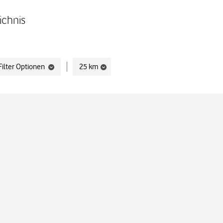
ichnis
Filter Optionen
25 km
t verwenden.
Display filters.
Display filters.