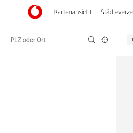
Skip to content
Kartenansicht
Städteverze
Return to Nav
PLZ oder Ort
Submit a search.
Meinen Standor