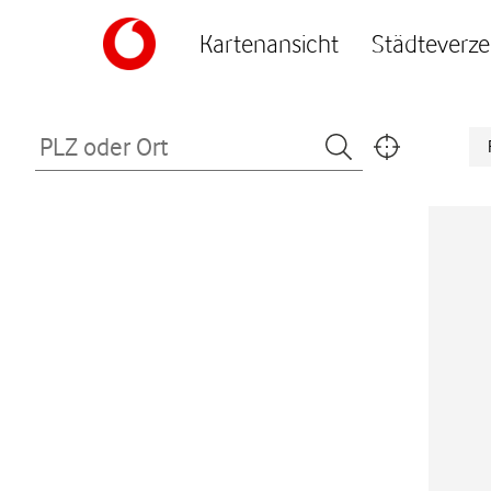
Skip to content
Kartenansicht
Städteverze
Return to Nav
PLZ oder Ort
Submit a search.
Meinen Standor