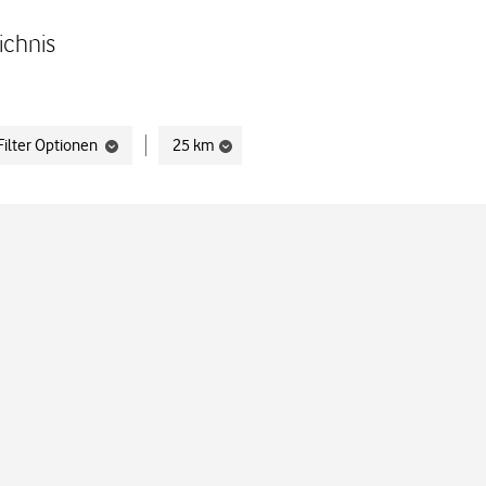
ichnis
Filter Optionen
25 km
t verwenden.
Display filters.
Display filters.