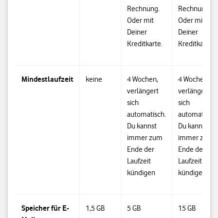
Rechnung.
Rechnung.
Oder mit
Oder mit
Deiner
Deiner
Kreditkarte.
Kreditkarte.
Mindestlaufzeit
keine
4 Wochen,
4 Wochen,
verlängert
verlängert
sich
sich
automatisch.
automatisch.
Du kannst
Du kannst
immer zum
immer zum
Ende der
Ende der
Laufzeit
Laufzeit
kündigen
kündigen
Speicher für E-
1,5 GB
5 GB
15 GB