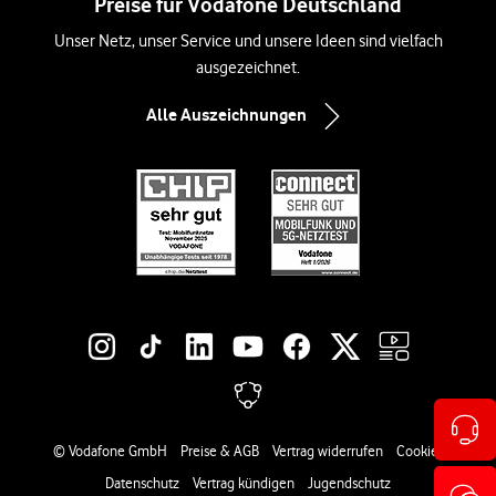
Preise für Vodafone Deutschland
Unser Netz, unser Service und unsere Ideen sind vielfach
ausgezeichnet.
Alle Auszeichnungen
Social-Media-Links
Rechtliche Links
© Vodafone GmbH
Preise & AGB
Vertrag widerrufen
Cookies
Datenschutz
Vertrag kündigen
Jugendschutz