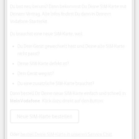
Du bist neu bei uns? Dann bekommst Du Deine SIM-Karte mit
Deinem Vertrag. Alle Infos findest Du dann in Deinem
Vodafone-Starterkit.
Du brauchst eine neue SIM-Karte, weil
Du Dein Gerät gewechselt hast und Deine alte SIM-Karte
nicht passt?
Deine SIM-Karte defekt ist?
Dein Gerät weg ist?
Du eine zusätzliche SIM-Karte brauchst?
Dann bestell Dir Deine neue SIM-Karte einfach und schnell in
MeinVodafone
. Klick dazu direkt auf den Button:
Neue SIM-Karte bestellen
Oder
bestell Deine SIM-Karte in unseren Service Chat
.