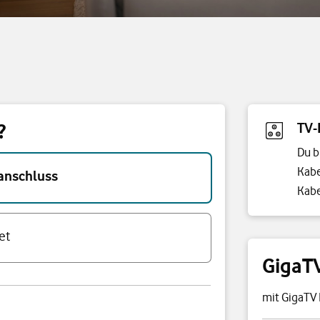
?
TV-
Du b
Kabe
anschluss
Kabe
et
GigaT
mit GigaTV 