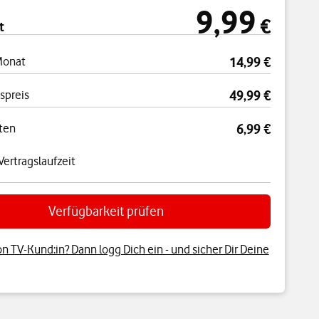
9,99
cht
9,99 €
€
t
Monat
14,99 €
spreis
49,99 €
ten
6,99 €
ertragslaufzeit
Verfügbarkeit prüfen
on TV-Kund:in? Dann logg Dich ein - und sicher Dir Deine