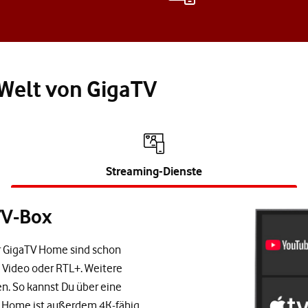
Welt von GigaTV
Streaming-Dienste
TV-Box
er GigaTV Home sind schon
me Video oder RTL+. Weitere
n. So kannst Du über eine
V Home ist außerdem 4K-fähig.