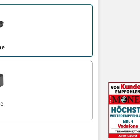
me
me