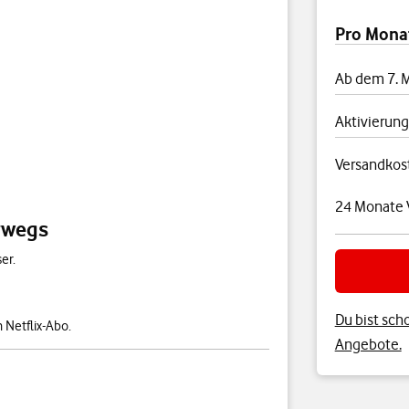
Preisübersi
Pro Mona
Ab dem 7. 
Aktivierung
Versandkos
24 Monate V
rwegs
er.
Du bist sch
 Netflix-Abo.
Angebote.