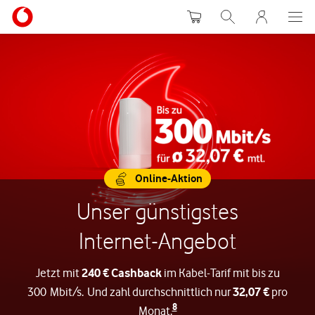
Warenkorb
Suche
MeinVodafon
Online-Aktion
Unser günstigstes
Internet-Angebot
Jetzt mit
240 € Cashback
im Kabel-Tarif mit bis zu
300 Mbit/s. Und zahl durchschnittlich nur
32,07 €
pro
8
Monat.