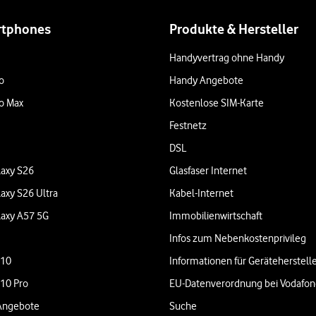
rtphones
Produkte & Hersteller
Handyvertrag ohne Handy
o
Handy Angebote
o Max
Kostenlose SIM-Karte
Festnetz
DSL
axy S26
Glasfaser Internet
axy S26 Ultra
Kabel-Internet
axy A57 5G
Immobilienwirtschaft
Infos zum Nebenkostenprivileg
 10
Informationen für Geräteherstell
 10 Pro
EU-Datenverordnung bei Vodafo
Angebote
Suche