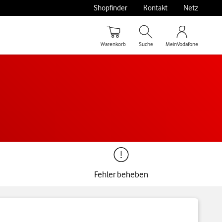
Shopfinder
Kontakt
Netz
Warenkorb
Suche
MeinVodafone
Fehler beheben