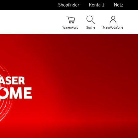
Shopfinder
Kontakt
Netz
Warenkorb
Suche
MeinVodafone