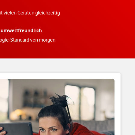
t vielen Geräten gleichzeitig
 umweltfreundlich
logie-Standard von morgen