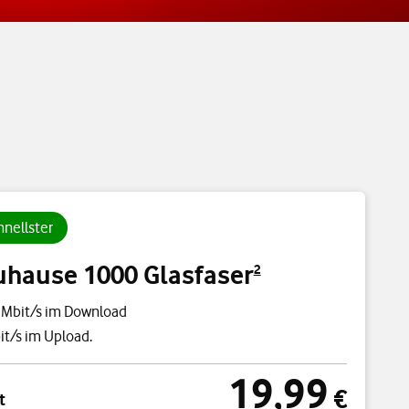
nellster
uhause 1000 Glasfaser
2
 Mbit/s im Download
t/s im Upload.
19,99
cht
19,99 €
€
t