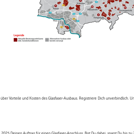
h über Vorteile und Kosten des Glasfaser-Ausbaus. Registriere Dich unverbindlich.
2025 Deinen Auftrag für einen Glasfaser-Anschluss. Bist Du dabei, sparst Du bis zu