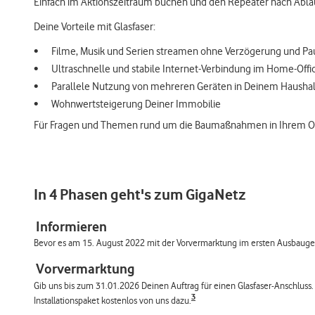
Einfach im Aktionszeitraum buchen und den Repeater nach Ablau
Deine Vorteile mit Glasfaser:
Filme, Musik und Serien streamen ohne Verzögerung und P
Ultraschnelle und stabile Internet-Verbindung im Home-Offi
Parallele Nutzung von mehreren Geräten in Deinem Haushal
Wohnwertsteigerung Deiner Immobilie
Für Fragen und Themen rund um die Baumaßnahmen in Ihrem Ort 
In 4 Phasen geht's zum GigaNetz
Informieren
Bevor es am 15. August 2022 mit der Vorvermarktung im ersten Ausbaugebi
Vorvermarktung
Gib uns bis zum 31.01.2026 Deinen Auftrag für einen Glasfaser-Anschluss. B
3
Installationspaket kostenlos von uns dazu.