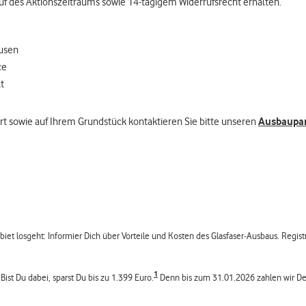
f des Aktionszeitraums sowie 14-tägigem Widerrufsrecht erhalten.
ausen
ce
t
Ausbaupa
sowie auf Ihrem Grundstück kontaktieren Sie bitte unseren
et losgeht: Informier Dich über Vorteile und Kosten des Glasfaser-Ausbaus. Regis
1
ist Du dabei, sparst Du bis zu 1.399 Euro.
Denn bis zum 31.01.2026 zahlen wir De