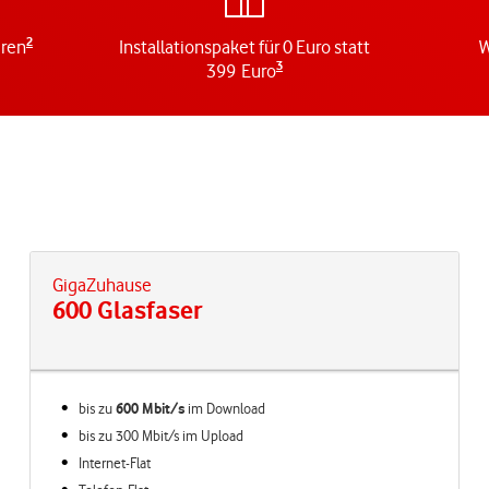
2
aren
Installationspaket für 0 Euro statt
W
3
399 Euro
GigaZuhause
600 Glasfaser
bis zu
600 Mbit/s
im
Download
bis zu 300 Mbit/s im Upload
Internet-Flat