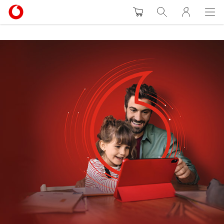
Warenkorb
Suche
MeinVodafon