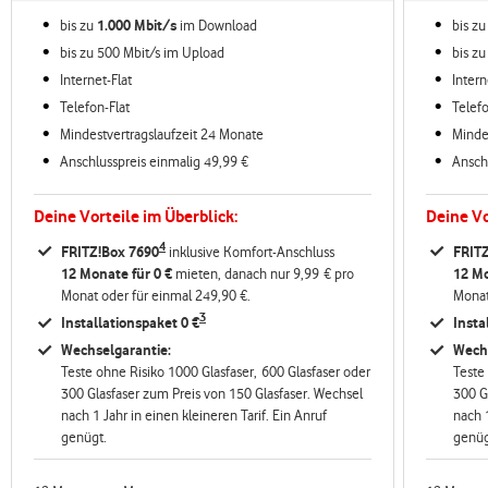
bis zu
1.000 Mbit/s
im
Download
bis z
bis zu 500 Mbit/s im Upload
bis z
Internet-Flat
Intern
Telefon-Flat
Telefo
Mindestvertragslaufzeit 24 Monate
Minde
Anschlusspreis einmalig 49,99 €
Ansch
Deine Vorteile im Überblick:
Deine Vo
4
FRITZ!Box 7690
inklusive Komfort-Anschluss
FRIT
12 Monate für 0 €
mieten, danach nur 9,99 € pro
12 Mo
Monat oder für einmal 249,90 €.
Monat
3
Installationspaket 0 €
Insta
Wechselgarantie:
Wechs
Teste ohne Risiko 1000 Glasfaser, 600 Glasfaser oder
Teste
300 Glasfaser zum Preis von 150 Glasfaser. Wechsel
300 G
nach 1 Jahr in einen kleineren Tarif. Ein Anruf
nach 1
genügt.
genüg