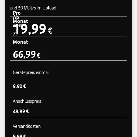
und 50 Mbit/s im Upload
Pro
Ab
Monat
19,99
Preisübersicht
dem
19,99 €
€
7.
Monat
66,99
€
66,99 €
Gerätepreis einmal
9,90 €
Anschlusspreis
49,99 €
Versandkosten
9,98 €