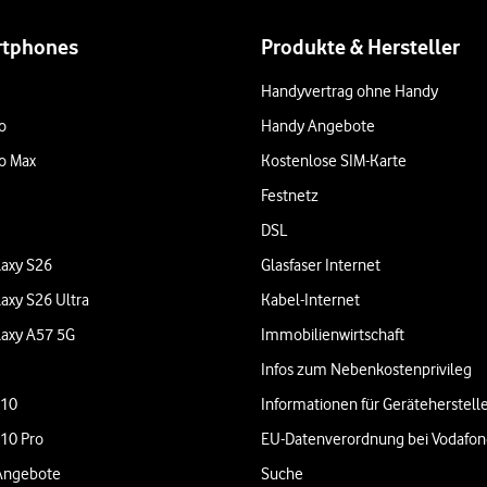
rtphones
Produkte & Hersteller
Handyvertrag ohne Handy
o
Handy Angebote
o Max
Kostenlose SIM-Karte
Festnetz
DSL
axy S26
Glasfaser Internet
axy S26 Ultra
Kabel-Internet
axy A57 5G
Immobilienwirtschaft
Infos zum Nebenkostenprivileg
 10
Informationen für Geräteherstell
 10 Pro
EU-Datenverordnung bei Vodafo
Angebote
Suche