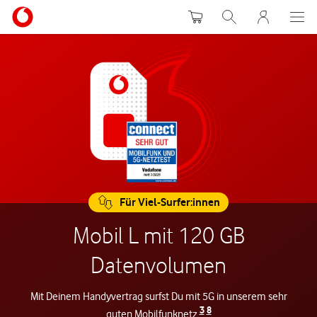
Warenkorb
Suche
MeinVodafon
Für Viel-Surfer:innen
Mobil L mit 120 GB
Datenvolumen
Mit Deinem Handyvertrag surfst Du mit 5G in unserem sehr
3
8
guten Mobilfunknetz.