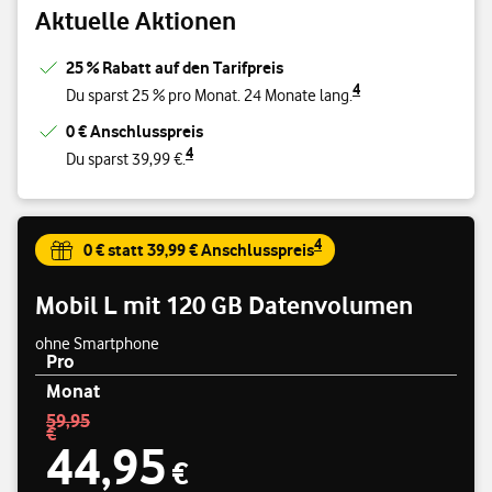
Aktuelle Aktionen
25 % Rabatt auf den Tarifpreis
4
Du sparst 25 % pro Monat. 24 Monate lang.
0 € Anschlusspreis
4
Du sparst 39,99 €.
4
0 € statt 39,99 € Anschlusspreis
Mobil L mit 120 GB Datenvolumen
ohne Smartphone
Pro
Monat
Preisübersicht
59,95
Standardpreis 59,95 € – Angebotspreis 44,95 € pro Monat
€
44,95
€