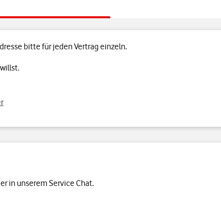
esse bitte für jeden Vertrag einzeln.
illst.
er
er in unserem Service Chat.