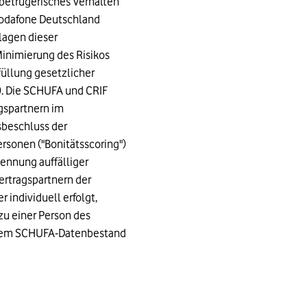
 betrügerisches Verhalten
Vodafone Deutschland
agen dieser
Minimierung des Risikos
üllung gesetzlicher
). Die SCHUFA und CRIF
gspartnern im
sbeschluss der
rsonen ("Bonitätsscoring")
kennung auffälliger
ertragspartnern der
 individuell erfolgt,
zu einer Person des
s dem SCHUFA-Datenbestand