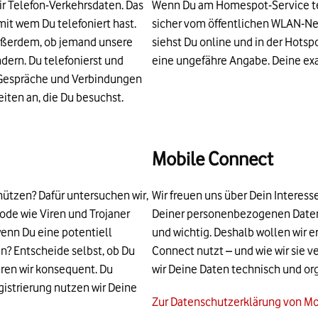
r Telefon-Verkehrsdaten. Das
Wenn Du am Homespot-Service tei
mit wem Du telefoniert hast.
sicher vom öffentlichen WLAN-Ne
außerdem, ob jemand unsere
siehst Du online und in der Hotspo
dern. Du telefonierst und
eine ungefähre Angabe. Deine exak
e Gespräche und Verbindungen
iten an, die Du besuchst.
Mobile Connect
hützen? Dafür untersuchen wir,
Wir freuen uns über Dein Interes
ode wie Viren und Trojaner
Deiner personenbezogenen Daten 
enn Du eine potentiell
und wichtig. Deshalb wollen wir 
en? Entscheide selbst, ob Du
Connect nutzt – und wie wir sie v
eren wir konsequent. Du
wir Deine Daten technisch und or
istrierung nutzen wir Deine
Zur Datenschutzerklärung von M