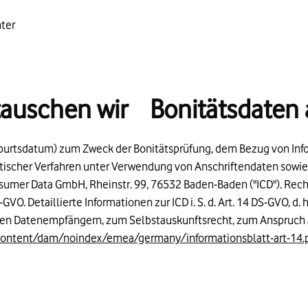
nter
 tauschen wir Bonitätsdaten 
eburtsdatum) zum Zweck der Bonitätsprüfung, dem Bezug von Inf
stischer Verfahren unter Verwendung von Anschriftendaten sowie 
onsumer Data GmbH, Rheinstr. 99, 76532 Baden-Baden ("ICD"). Rec
S-GVO. Detaillierte Informationen zur ICD i. S. d. Art. 14 DS-GVO, d
den Datenempfängern, zum Selbstauskunftsrecht, zum Anspruch 
content/dam/noindex/emea/germany/informationsblatt-art-14.