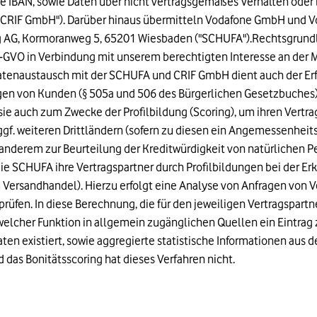
re IBAN, sowie Daten über nicht vertragsgemäßes Verhalten oder
"CRIF GmbH"). Darüber hinaus übermitteln Vodafone GmbH und 
 AG, Kormoranweg 5, 65201 Wiesbaden ("SCHUFA").Rechtsgrundl
) DS-GVO in Verbindung mit unserem berechtigten Interesse an der 
atenaustausch mit der SCHUFA und CRIF GmbH dient auch der Erf
ngen von Kunden (§ 505a und 506 des Bürgerlichen Gesetzbuches
e auch zum Zwecke der Profilbildung (Scoring), um ihren Vertra
gf. weiteren Drittländern (sofern zu diesen ein Angemessenheit
nderem zur Beurteilung der Kreditwürdigkeit von natürlichen Pe
e SCHUFA ihre Vertragspartner durch Profilbildungen bei der Er
 Versandhandel). Hierzu erfolgt eine Analyse von Anfragen von V
rüfen. In diese Berechnung, die für den jeweiligen Vertragspartner
elcher Funktion in allgemein zugänglichen Quellen ein Eintrag 
en existiert, sowie aggregierte statistische Informationen au
nd das Bonitätsscoring hat dieses Verfahren nicht.