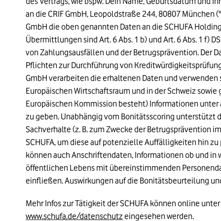
des Vertrags, wie bspw. Dein Name, Geburtsdatum und Ih
an die CRIF GmbH, Leopoldstraße 244, 80807 München (
GmbH die oben genannten Daten an die SCHUFA Holding
Übermittlungen sind Art. 6 Abs. 1 b) und Art. 6 Abs. 1 f
von Zahlungsausfällen und der Betrugsprävention. Der D
Pflichten zur Durchführung von Kreditwürdigkeitsprüfu
GmbH verarbeiten die erhaltenen Daten und verwenden si
Europäischen Wirtschaftsraum und in der Schweiz sowie g
Europäischen Kommission besteht) Informationen unter a
zu geben. Unabhängig vom Bonitätsscoring unterstützt di
Sachverhalte (z. B. zum Zwecke der Betrugsprävention im
SCHUFA, um diese auf potenzielle Auffälligkeiten hin zu p
können auch Anschriftendaten, Informationen ob und in w
öffentlichen Lebens mit übereinstimmenden Personendat
einfließen. Auswirkungen auf die Bonitätsbeurteilung u
Mehr Infos zur Tätigkeit der SCHUFA können online unter
www.schufa.de/datenschutz
eingesehen werden.