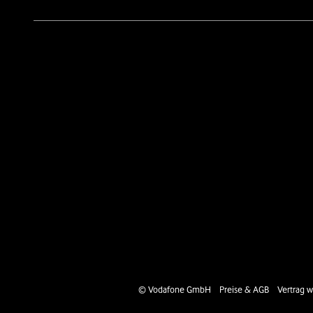
Social-Media-Links
Rechtliche Links
© Vodafone GmbH
Preise & AGB
Vertrag w