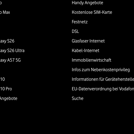
o
Handy Angebote
o Max
Kostenlose SIM-Karte
Festnetz
DSL
axy S26
Glasfaser Internet
axy S26 Ultra
Kabel-Internet
axy A57 5G
Immobilienwirtschaft
Infos zum Nebenkostenprivileg
 10
Informationen für Geräteherstell
 10 Pro
EU-Datenverordnung bei Vodafo
Angebote
Suche