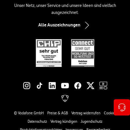
Unser Netz, unser Service und unsere Ideen sind vielfach
ausgezeichnet.
Alle Auszeichnungen
Social-Media-Links
Rechtliche Links
© Vodafone GmbH
Preise & AGB
Vertrag widerrufen
Cookies
Datenschutz
Vertrag kündigen
Jugendschutz
Produktinformationsblätter
Impressum
Barrierefreiheit