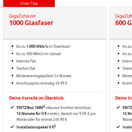
Unser Tipp
GigaZuhause
GigaZu
1000 Glasfaser
600 G
bis zu
1.000 Mbit/s
im
Download
bis z
bis zu 500 Mbit/s im Upload
bis z
Internet-Flat
Intern
Telefon-Flat
Telefo
Mindestvertragslaufzeit 24 Monate
Minde
Anschlusspreis einmalig 49,99 €
Ansch
Deine Vorteile im Überblick:
Deine Vo
4
FRITZ!Box 7690
inklusive Komfort-Anschluss
FRIT
12 Monate für 0 €
mieten, danach nur 9,99 € pro
12 Mo
Monat oder für einmal 249,90 €.
Monat
3
Installationspaket 0 €
Insta