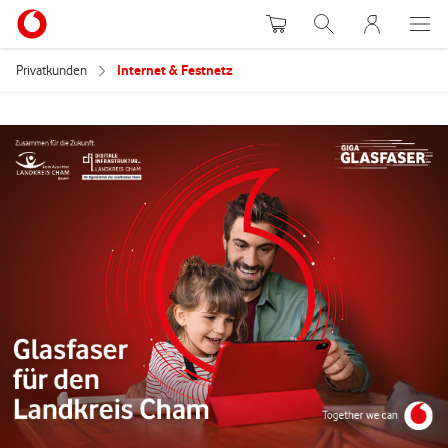
Warenkorb
Suche
MeinVodafon
Privatkunden
Internet & Festnetz