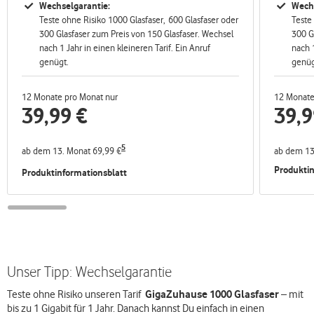
Wechselgarantie:
Wechs
Teste ohne Risiko 1000 Glasfaser, 600 Glasfaser oder
Teste
300 Glasfaser zum Preis von 150 Glasfaser. Wechsel
300 G
nach 1 Jahr in einen kleineren Tarif. Ein Anruf
nach 1
genügt.
genüg
12 Monate pro Monat nur
12 Monate
39,99
€
39,9
5
ab dem 13. Monat 69,99 €
ab dem 13
Produktin
Produktinformationsblatt
Unser Tipp: Wechselgarantie
GigaZuhause 1000 Glasfaser
Teste ohne Risiko unseren Tarif
– mit
bis zu 1 Gigabit für 1 Jahr. Danach kannst Du einfach in einen