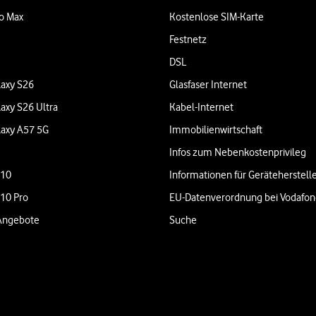
o Max
Kostenlose SIM-Karte
Festnetz
DSL
axy S26
Glasfaser Internet
axy S26 Ultra
Kabel-Internet
axy A57 5G
Immobilienwirtschaft
Infos zum Nebenkostenprivileg
 10
Informationen für Geräteherstell
 10 Pro
EU-Datenverordnung bei Vodafo
Angebote
Suche