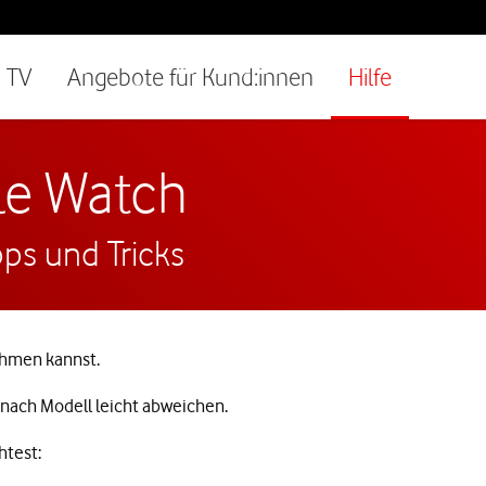
TV
Angebote für Kund:innen
Hilfe
ple Watch
pps und Tricks
ehmen kannst.
 nach Modell leicht abweichen.
htest: