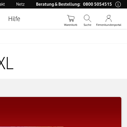
0800 5054515
akt
Netz
Beratung & Bestellung:
Hilfe
Warenkorb
Suche
Firmenkundenportal
XL