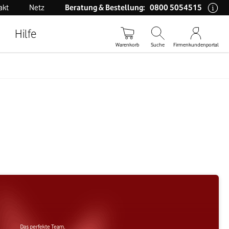
0800 5054515
akt
Netz
Beratung & Bestellung:
Hilfe
Warenkorb
Suche
Firmenkundenportal