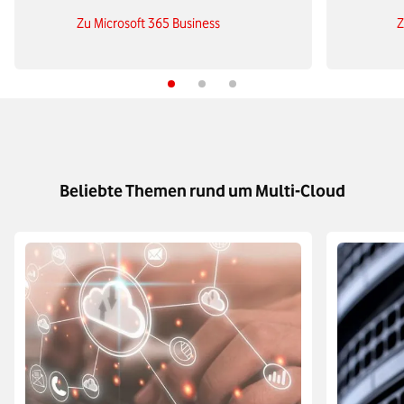
Zu Microsoft 365 Business
Z
Beliebte Themen rund um Multi-Cloud