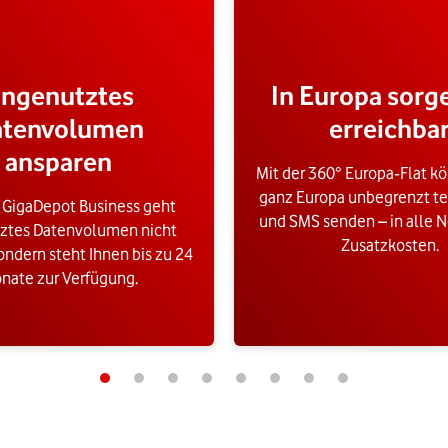
ngenutztes
In Europa sorg
atenvolumen
erreichba
ansparen
Mit der 360° Europa‑Flat kö
ganz Europa unbegrenzt te
 GigaDepot Business geht
und SMS senden – in alle N
ztes Datenvolumen nicht
Zusatzkosten.
ondern steht Ihnen bis zu 24
nate zur Verfügung.