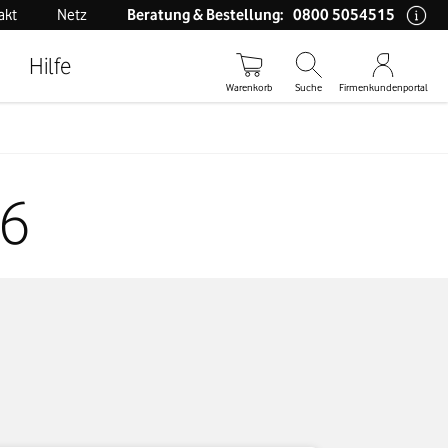
0800 5054515
akt
Netz
Beratung & Bestellung:
Hilfe
Warenkorb
Suche
Firmenkundenportal
26