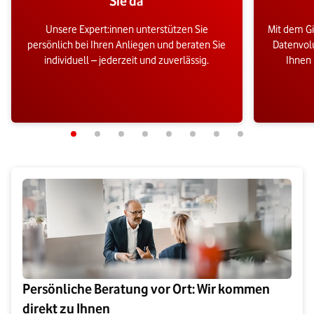
Sie da
Unsere Expert:innen unterstützen Sie
Mit dem G
persönlich bei Ihren Anliegen und beraten Sie
Datenvolu
individuell – jederzeit und zuverlässig.
Ihnen 
Persönliche Beratung vor Ort: Wir kommen
direkt zu Ihnen