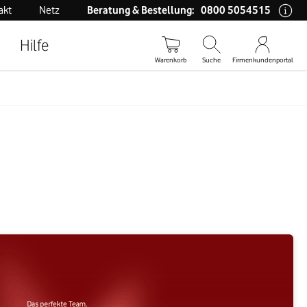
0800 5054515
akt
Netz
Beratung & Bestellung:
Hilfe
Warenkorb
Suche
Firmenkundenportal