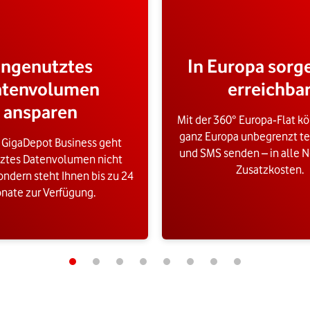
ngenutztes
In Europa sorg
atenvolumen
erreichba
ansparen
Mit der 360° Europa‑Flat kö
ganz Europa unbegrenzt te
 GigaDepot Business geht
und SMS senden – in alle N
ztes Datenvolumen nicht
Zusatzkosten.
ondern steht Ihnen bis zu 24
nate zur Verfügung.