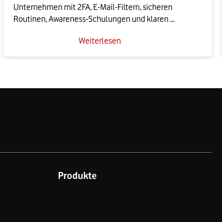
Unternehmen mit 2FA, E-Mail-Filtern, sicheren 
Routinen, Awareness-Schulungen und klaren 
Meldewegen vor den Auswirkungen eines Phishing-
Weiterlesen
Angriffs schützen – und Ihre Firma so effektiv 
absichern.
Produkte
t
GigaCube
Mobilfunk-Tarife