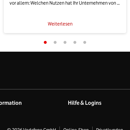
vor allem: Welchen Nutzen hat Ihr Unternehmen von 
der Zertifizierung? Das und mehr lesen Sie im Beitrag.
Weiterlesen
ormation
Hilfe & Logins
eschäftskund:innen
Produkt- & technischer Suppor
rivatkund:innen
Online-Hilfe