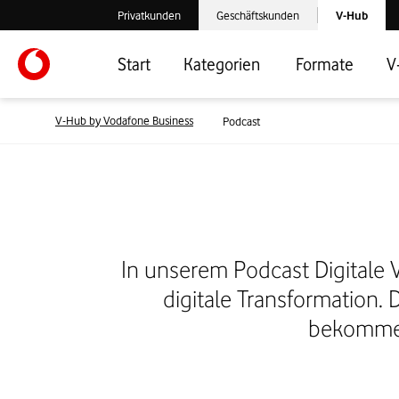
Laden der V-
Privatkunden
Geschäftskunden
V-Hub
Verlassen der V-Hub Webseite: Zum Privatkundenbereich
Verlassen der V-Hub Webseite: Zum 
Start
Kategorien
Formate
V
V-Hub by Vodafone Business
Podcast
In unserem Podcast Digitale 
digitale Transformation.
bekommen 