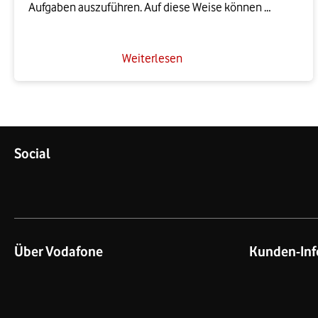
Aufgaben auszuführen. Auf diese Weise können 
Unternehmen die Angriffsfläche für 
Cyberbedrohungen erheblich reduzieren.
Weiterlesen
Social
Über Vodafone
Kunden-Inf
Über das Unternehmen
Kontakt für G
Unsere Netze
Kontakt für P