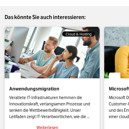
Das könnte Sie auch interessieren:
Cloud & Hosting
Anwendungsmigration
Microsof
Veraltete IT-Infrastrukturen hemmen die 
Microsoft D
Innovationskraft, verlangsamen Prozesse und 
Customer-R
senken die Wettbewerbsfähigkeit. Unser 
und des Ent
Leitfaden zeigt IT-Verantwortlichen, wie die 
einer cloud
Anwendungsmigration in die Cloud effizient 
KMU leistu
Weiterlesen