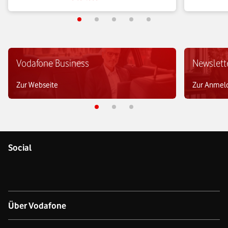
gelingt und wie sich geschäftskritische Prozesse 
es sie bish
agil skalieren lassen.
Vodafone Business
Newslett
Zur Webseite
Zur Anmel
Social
Über Vodafone