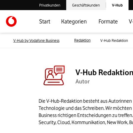
Laden der V-
Privatkunden
Geschäftskunden
V-Hub
Verlassen der V-Hub Webseite: Zum Privatkundenbereich
Verlassen der V-Hub Webseite: Zum 
Start
Kategorien
Formate
V
Redaktion
V-Hub by Vodafone Business
V-Hub Redaktion
V-Hub Redaktio
Autor
Die V-Hub-Redaktion besteht aus Autorinnen u
Technologie und das Schreiben. Wir möchten I
Business richtigen Entscheidungen zu treffen. 
Security, Cloud, Kommunikation, New Work, Bu