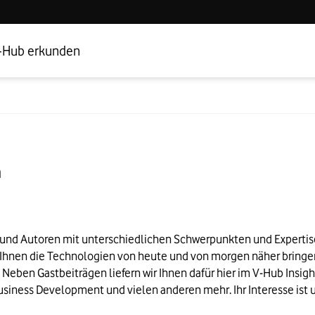
Hub Startseite
Geschäftskundenbereich
-Hub erkunden
n
nd Autoren mit unterschiedlichen Schwerpunkten und Expertisen.
hnen die Technologien von heute und von morgen näher bringen –
Neben Gastbeiträgen liefern wir Ihnen dafür hier im V-Hub Insigh
siness Development und vielen anderen mehr. Ihr Interesse ist un