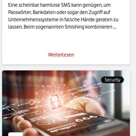
Eine scheinbar harmlose SMS kann genügen, um 
Passwörter, Bankdaten oder sogar den Zugriff auf 
Unternehmenssysteme in falsche Hände geraten zu 
lassen. Beim sogenannten Smishing kombinieren 
Cyberkriminelle klassische Phishing-Methoden mit 
der hohen Glaubwürdigkeit von SMS, RCS-Nachrichten 
und Messenger-Diensten. Besonders gefährlich: Die 
Weiterlesen
Angriffe wirken zunehmend professionell und werden 
mithilfe künstlicher Intelligenz immer individueller. 
Wie Smishing funktioniert, woran Sie betrügerische 
Nachrichten erkennen und wie Sie sich und Ihr 
Security
Unternehmen wirksam schützen, erfahren Sie in 