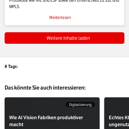
Protokolle wie IKE und ESP sowie den Unterschied zu SSL und
MPLS.
Weiterlesen
Weitere Inhalte laden
# Tags:
Das könnte Sie auch interessieren:
Digitalisierung
Wie AI Vision Fabriken produktiver
Echtes K
macht
ungenutz