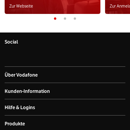
Zur Webseite
Zur Anmel
Social
Über Vodafone
Über das Unternehmen
Kunden-Information
Unsere Netze
Kontakt für Geschäftskund:innen
Hilfe & Logins
Netzabdeckung Mobilfunk
Kontakt für Privatkund:innen
Produkt- & technischer Support
Produkte
Verfügbarkeit Festnetz