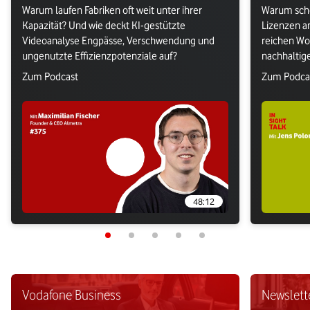
Warum laufen Fabriken oft weit unter ihrer 
Warum sche
Kapazität? Und wie deckt KI-gestützte 
Lizenzen a
Videoanalyse Engpässe, Verschwendung und 
reichen Wor
ungenutzte Effizienzpotenziale auf?
nachhaltige
Enablemen
Verlasse Vodafone Webseite: Zum Podcast
Verlasse V
Zum Podcast
Zum Podca
48:12
Vodafone Business
Newslett