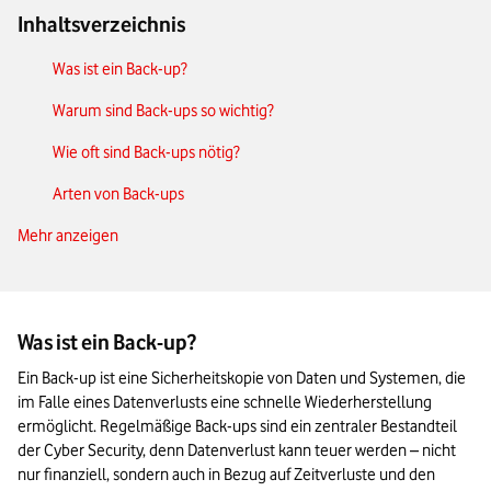
Inhaltsverzeichnis
Was ist ein Back-up?
Warum sind Back-ups so wichtig?
Wie oft sind Back-ups nötig?
Arten von Back-ups
Mehr anzeigen
Back-up-Strategien für Unternehmen
Schritt-für-Schritt: Back-up unter Windows 10/11 mit
Bordmitteln
Was ist ein Back-up?
Automatische Back-ups einrichten & verwalten
Ein Back-up ist eine Sicherheitskopie von Daten und Systemen, die 
Back-up erstellen: Das Wichtigste im Überblick
im Falle eines Datenverlusts eine schnelle Wiederherstellung 
ermöglicht. Regelmäßige Back-ups sind ein zentraler Bestandteil 
der Cyber Security, denn Datenverlust kann teuer werden – nicht 
nur finanziell, sondern auch in Bezug auf Zeitverluste und den 