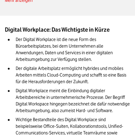
Mehr anzeigen
Vorteile und Nachteile eines digitalen Arbeitsplatzes
Digital Workplace – die wichtigsten Anwendungsgebiete und
Tools
Digital Workplace: Das Wichtigste in Kürze
IT-Expert:innen benötigen cloudbasierte Arbeitsplätze
Der Digital Workplace ist die neue Form des 
Wearables als ergänzende Hardware
Büroarbeitsplatzes, bei dem Unternehmen alle 
In sechs Schritten zum digitalen Arbeitsplatz
Anwendungen, Daten und Services in einer digitalen 
Arbeitsumgebung zur Verfügung stellen.
Fazit: Der Digital Workplace erhöht die Produktivität in Ihrem
Der digitale Arbeitsplatz ermöglicht hybrides und mobiles 
Unternehmen
Arbeiten mittels Cloud-Computing und schafft so eine Basis 
für die Herausforderungen der Zukunft.
Digital Workplace meint die Einbindung digitaler 
Arbeitsbereiche in unternehmerische Prozesse. Der Begriff 
Digital Workspace hingegen bezeichnet die dafür notwendige 
Arbeitsumgebung, also zumeist Hard- und Software.
Wichtige Bestandteile des Digital Workplace sind 
beispielsweise Office-Suiten, Kollaborationstools, Unified-
Communications-Services, virtuelle Teamräume sowie 