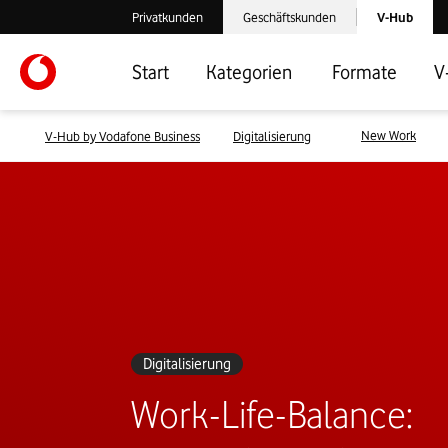
Laden der V-
Privatkunden
Geschäftskunden
V-Hub
Verlassen der V-Hub Webseite: Zum Privatkundenbereich
Verlassen der V-Hub Webseite: Zum 
Start
Kategorien
Formate
V
New Work
V-Hub by Vodafone Business
Digitalisierung
Digitalisierung
Work-Life-Balance: