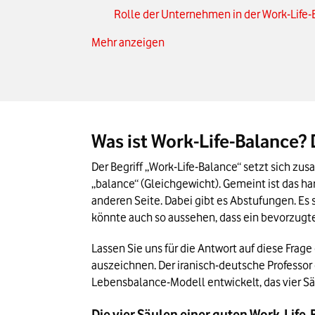
Rolle der Unternehmen in der Work-Life
Mehr anzeigen
Work-Life-Balance und Homeoffice
Work-Life-Integration vs. Work-Life-Balan
Statistiken und Studien zum Thema Work
Kritik und Diskussion um Work-Life-Balan
Was ist Work-Life-Balance?
Das Wichtigste zu Work-Life-Balance in K
Der Begriff „Work-Life-Balance“ setzt sich zu
„balance“ (Gleichgewicht). Gemeint ist das h
anderen Seite. Dabei gibt es Abstufungen. Es s
könnte auch so aussehen, dass ein bevorzugte
Lassen Sie uns für die Antwort auf diese Frag
auszeichnen. Der iranisch-deutsche Professor
Lebensbalance-Modell entwickelt, das vier 
Die vier Säulen einer guten Work-Life-