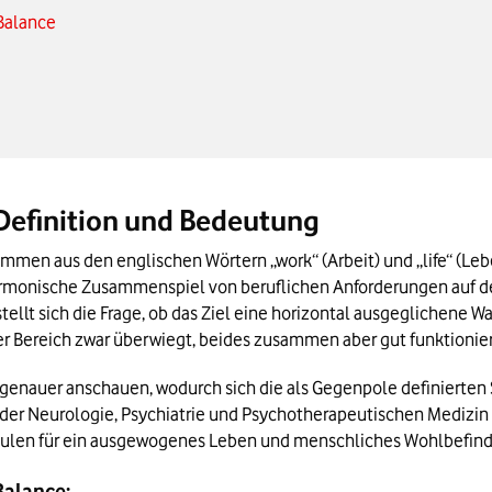
-Balance
ce
-Life-Balance
ce
 Definition und Bedeutung
ürze
sammen aus den englischen Wörtern „work“ (Arbeit) und „life“ (Leb
armonische Zusammenspiel von beruflichen Anforderungen auf der
tellt sich die Frage, ob das Ziel eine horizontal ausgeglichene W
r Bereich zwar überwiegt, beides zusammen aber gut funktionier
e genauer anschauen, wodurch sich die als Gegenpole definierten S
 der Neurologie, Psychiatrie und Psychotherapeutischen Medizin N
Säulen für ein ausgewogenes Leben und menschliches Wohlbefind
Balance: