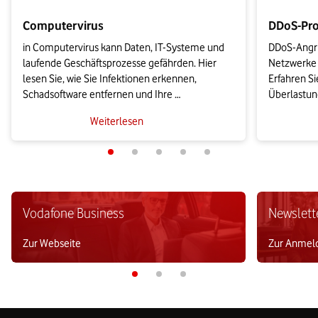
Computervirus
DDoS-Pro
in Computervirus kann Daten, IT-Systeme und 
DDoS-Angri
laufende Geschäftsprozesse gefährden. Hier 
Netzwerke 
lesen Sie, wie Sie Infektionen erkennen, 
Erfahren Si
Schadsoftware entfernen und Ihre 
Überlastung
Unternehmenssysteme mit Endpoint Security, 
Schutzmode
Weiterlesen
Updates, Back-ups und geschulten 
bei der An
Mitarbeitenden schützen.
achten soll
Vodafone Business
Newslett
Zur Webseite
Zur Anmel