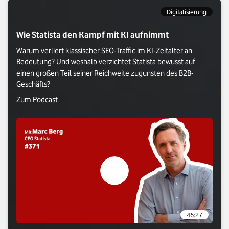
Digitalisierung
Wie Statista den Kampf mit KI aufnimmt
Warum verliert klassischer SEO-Traffic im KI-Zeitalter an 
Bedeutung? Und weshalb verzichtet Statista bewusst auf 
einen großen Teil seiner Reichweite zugunsten des B2B-
Geschäfts?
Verlasse Vodafone Webseite: Zum Podcast
Zum Podcast
Verlasse Vodafone Webseite: Zum P
46:27