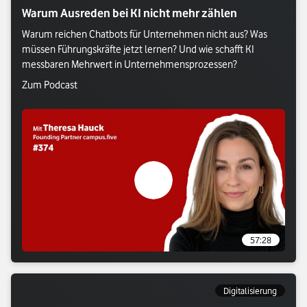
Warum Ausreden bei KI nicht mehr zählen
Warum reichen Chatbots für Unternehmen nicht aus? Was 
müssen Führungskräfte jetzt lernen? Und wie schafft KI 
messbaren Mehrwert in Unternehmensprozessen?
Verlasse Vodafone Webseite: Zum Podcast
Zum Podcast
Verlasse Vodafone Webseite: Zum P
57:28
Digitalisierung