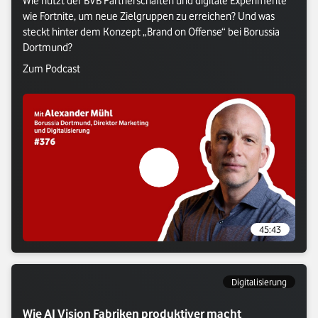
Wie nutzt der BVB Partnerschaften und digitale Experimente 
wie Fortnite, um neue Zielgruppen zu erreichen? Und was 
steckt hinter dem Konzept „Brand on Offense“ bei Borussia 
Verlasse Vodafone Webseite: Zum Podcast
Zum Podcast
Verlasse Vodafone Webseite: Zum P
45:43
Digitalisierung
Wie AI Vision Fabriken produktiver macht