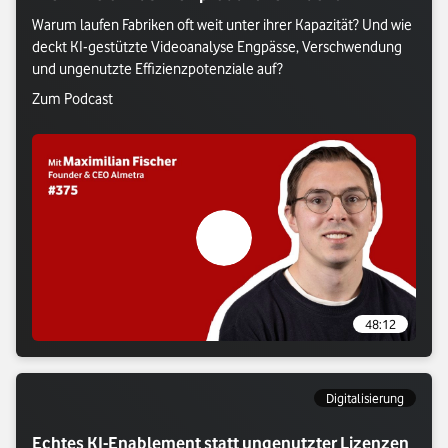
Warum laufen Fabriken oft weit unter ihrer Kapazität? Und wie 
deckt KI-gestützte Videoanalyse Engpässe, Verschwendung 
und ungenutzte Effizienzpotenziale auf?
Verlasse Vodafone Webseite: Zum Podcast
Zum Podcast
Verlasse Vodafone Webseite: Zum P
48:12
Digitalisierung
Echtes KI-Enablement statt ungenutzter Lizenzen