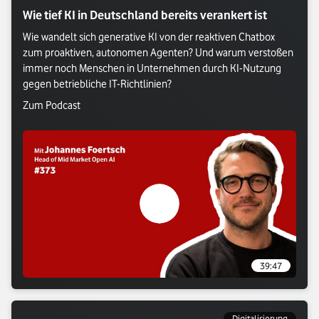
Wie tief KI in Deutschland bereits verankert ist
Wie wandelt sich generative KI von der reaktiven Chatbox 
zum proaktiven, autonomen Agenten? Und warum verstoßen 
immer noch Menschen in Unternehmen durch KI-Nutzung 
gegen betriebliche IT-Richtlinien?
Verlasse Vodafone Webseite: Zum Podcast
Zum Podcast
Verlasse Vodafone Webseite: Zum P
39:47
Digitalisierung