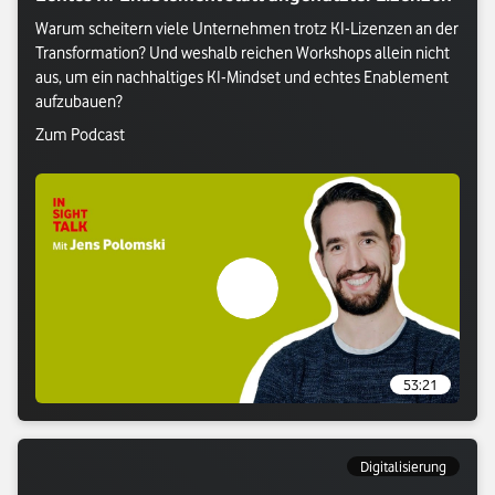
Warum scheitern viele Unternehmen trotz KI-Lizenzen an der 
Transformation? Und weshalb reichen Workshops allein nicht 
aus, um ein nachhaltiges KI-Mindset und echtes Enablement 
aufzubauen?
Verlasse Vodafone Webseite: Zum Podcast
Zum Podcast
Verlasse Vodafone Webseite: Zum P
53:21
Digitalisierung