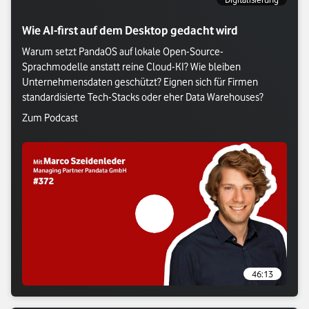
Wie AI-first auf dem Desktop gedacht wird
Warum setzt PandaOS auf lokale Open-Source-
Sprachmodelle anstatt reine Cloud-KI? Wie bleiben 
Unternehmensdaten geschützt? Eignen sich für Firmen 
Verlasse Vodafone Webseite: Zum Podcast
Zum Podcast
Verlasse Vodafone Webseite: Zum P
46:13