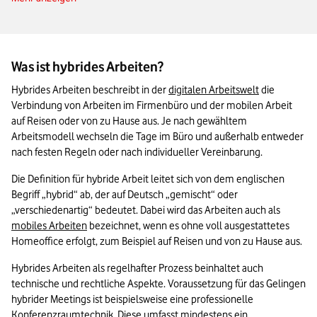
Die Zukunft der Arbeitswelt?
Das Wichtigste zu hybridem Arbeiten in Kürze
Was ist hybrides Arbeiten?
Hybrides Arbeiten beschreibt in der 
digitalen Arbeitswelt
 die 
Verbindung von Arbeiten im Firmenbüro und der mobilen Arbeit 
auf Reisen oder von zu Hause aus. Je nach gewähltem 
Arbeitsmodell wechseln die Tage im Büro und außerhalb entweder 
nach festen Regeln oder nach individueller Vereinbarung.
Die Definition für hybride Arbeit leitet sich von dem englischen 
Begriff „hybrid“ ab, der auf Deutsch „gemischt“ oder 
„verschiedenartig“ bedeutet. Dabei wird das Arbeiten auch als 
mobiles Arbeiten
 bezeichnet, wenn es ohne voll ausgestattetes 
Homeoffice erfolgt, zum Beispiel auf Reisen und von zu Hause aus. 
Hybrides Arbeiten als regelhafter Prozess beinhaltet auch 
technische und rechtliche Aspekte. Voraussetzung für das Gelingen 
hybrider Meetings ist beispielsweise eine professionelle 
Konferenzraumtechnik. Diese umfasst mindestens ein 