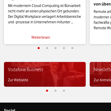
von übera
Mit modernem Cloud-Computing ist Büroarbeit 
nicht mehr an einen physischen Ort gebunden. 
Remote arbe
Der Digital Workplace verlagert Arbeitsbereiche 
moderner A
und -prozesse in Unternehmen mitunter 
Fachkräfte p
komplett in die digitale Sphäre und ersetzt den 
Remote Work
traditionellen Büroarbeitsplatz. Doch was heißt 
neuen Herau
Weiterlesen
das genau?
Remote-Arbe
nachhaltig 
In den verg
Verständnis
Digitalisie
Vodafone Business
Newslett
Arbeitgebe
Work zum fe
Zur Webseite
Zur Anmel
Berufswelt 
Kollaborati
erlauben e
erledigen.

Dieser Wan
Social