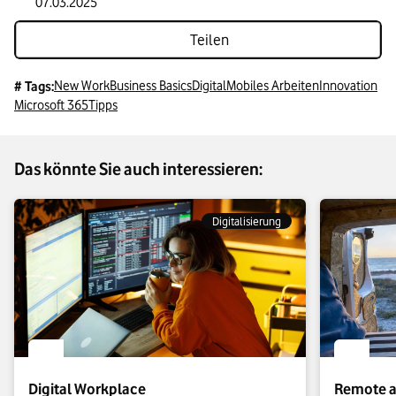
07.03.2025
Teilen
New Work
Business Basics
Digital
Mobiles Arbeiten
Innovation
# Tags:
Microsoft 365
Tipps
Das könnte Sie auch interessieren:
Digitalisierung
Digital Workplace
Remote ar