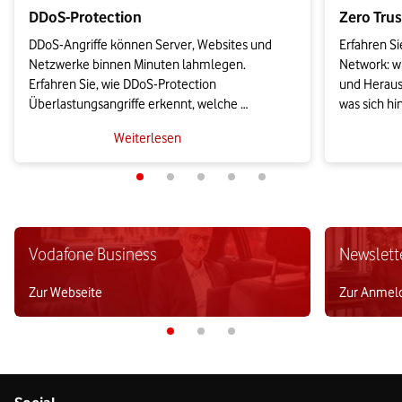
DDoS-Protection
Zero Tru
DDoS-Angriffe können Server, Websites und 
Erfahren Si
Netzwerke binnen Minuten lahmlegen. 
Network: wi
Erfahren Sie, wie DDoS-Protection 
und Herausf
Überlastungsangriffe erkennt, welche 
was sich hi
Schutzmodelle infrage kommen und worauf Sie 
Zusätzlich 
Weiterlesen
bei der Anbieterwahl gemäß NIS2 und BSI 
Zero-Trust
achten sollten.
einführen.
Vodafone Business
Newslett
Zur Webseite
Zur Anmel