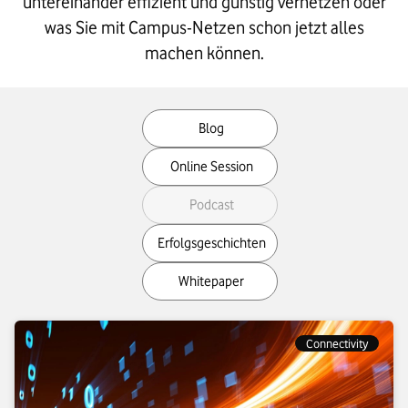
untereinander effizient und günstig vernetzen oder
was Sie mit Campus-Netzen schon jetzt alles
machen können.
Filter
Blog
your
MediaType
Online Session
Podcast
Erfolgsgeschichten
Whitepaper
Connectivity