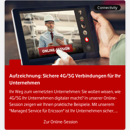
Connectivity
Aufzeichnung: Sichere 4G/5G Verbindungen für Ihr
Unternehmen
Ihr Weg zum vernetzten Unternehmen: Sie wollen wissen, wie 
4G/5G Ihr Unternehmen digitaler macht? In unserer Online-
Session zeigen wir Ihnen praktische Beispiele. Mit unserem 
"Managed Service für Ericsson" ist Ihr Unternehmen sicher, 
schnell und skalierbar verbunden.
Zur Online-Session