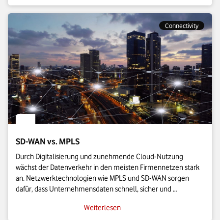
Connectivity
SD-WAN vs. MPLS
Durch Digitalisierung und zunehmende Cloud-Nutzung 
wächst der Datenverkehr in den meisten Firmennetzen stark 
an. Netzwerktechnologien wie MPLS und SD-WAN sorgen 
dafür, dass Unternehmensdaten schnell, sicher und 
zuverlässig zwischen Standorten übertragen werden. Wofür 
Weiterlesen
diese Abkürzungen stehen, worin sich die dahinterstehenden 