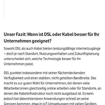
verfügbar

Nachteile
- maximale Geschwin
- eigene Leitung ohn
abhängig von der Ent
Geschwindigkeitss
Vermittlungsstelle

- Up- und Download l
bei Kabel-Internet

- störungsanfälliger a
Unser Fazit: Wann ist DSL oder Kabel besser für Ihr
Kabelanschlüsse
Unternehmen geeignet?
Sowohl DSL als auch Kabel bieten leistungsfähige Internetzugänge 
– doch je nach Standort, Nutzungsverhalten und Zukunftsplanung 
unterscheidet sich, welche Technologie besser für Ihr 
Unternehmen passt.
DSL punktet insbesondere mit seiner flächendeckenden 
Verfügbarkeit und einer stabilen, nicht geteilten Bandbreite. Das 
macht es zur guten Wahl für Unternehmen, bei denen viele 
Mitarbeiter:innen gleichzeitig online arbeiten oder für Standorte, an 
denen die Kabelinfrastruktur noch nicht ausgebaut ist. Es kann 
jedoch bei datenintensiven Anwendungen schnell an seine 
Grenzen kommen, etwa in IoT-Umgebungen mit vielen Geräten.