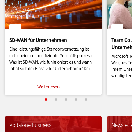
SD-WAN für Unternehmen
Team Coll
Unterne
Eine leistungsfähige Standortvernetzung ist 
entscheidend für effiziente Geschäftsprozesse. 
Microsoft T
Was ist SD-WAN, wie funktioniert es und wann 
Welches Tea
lohnt sich der Einsatz für Unternehmen? Der 
Ihrem Unte
Artikel erklärt Technik, Einsatzszenarien, Kosten 
wichtigsten
und Vorteile – kompakt und verständlich. Hier 
bekanntest
Weiterlesen
informieren!
bei Funktio
achten soll
Vodafone Business
Newslett