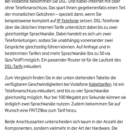
Bei Vodafone bekommen Sie DSL- und Kabel-Internet mit oder 
ohne Telefonanschluss. Das spart Ihnen gegebenenfalls einen Teil 
der monatlichen Gebühren – speziell dann, wenn Sie 
beispielsweise komplett auf 
IP-Telefonie
 setzen. DSL-Telefonie 
über die üblichen Internet-Tarife unterstützt dabei bis zu zwei 
gleichzeitige Sprachkanäle. Dabei handelt es sich um zwei 
Telefonleitungen, sodass Sie unabhängig voneinander zwei 
Gespräche gleichzeitig führen können. 
Auf Anfrage und in 
bestimmten Tarifen sind mehr Sprachkanäle (bis zu 50 via 
Qos/VoIP) möglich. 
Ein passender Router ist für die Laufzeit des 
DSL-Tarifs
 inkludiert.
Zum Vergleich finden Sie in der unten stehenden Tabelle die 
verfügbaren Geschwindigkeiten bei Vodafone 
Kabeltarifen
. Ist ein 
Telefonanschluss inkludiert, sind bis zu vier Sprachkanäle 
gleichzeitig möglich. Nur bei 100 Megabit pro Sekunde können sie 
lediglich zwei Sprachkanäle nutzen. Zudem bekommen Sie auf 
Wunsch eine FRITZ!Box zum Tarif hinzu.
Beide Anschlussarten unterscheiden sich kaum in der Anzahl der 
Komponenten, sondern vielmehr in der Art der Hardware. Die 