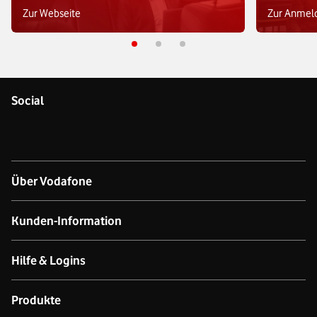
Zur Webseite
Zur Anmel
Social
Über Vodafone
Über das Unternehmen
Kunden-Information
Unsere Netze
Kontakt für Geschäftskund:innen
Hilfe & Logins
Netzabdeckung Mobilfunk
Kontakt für Privatkund:innen
Produkt- & technischer Support
Produkte
Verfügbarkeit Festnetz