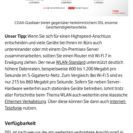
COAX-Glasfaser bietet gegenüber herkömmlichem DSL enorme 
Geschwindigkeitsvorteile.
Unser Tipp:
 Wenn Sie sich für einen Highspeed-Anschluss 
entscheiden und viele Geräte bei Ihnen im Büro auch 
untereinander oder mit einem On-Premises-Server 
zusammenarbeiten, sollten Sie einen Router mit Wi-Fi 7 in 
Erwägung ziehen. Der neue 
WLAN-Standard
 unterstützt deutlich 
höhere Datenraten, beispielsweise 600 bis 1.200 Megabit pro 
Sekunde im 5-Gigahertz-Netz. Zum Vergleich: Bei Wi-Fi 5 sind es 
nur 215 bis 860 Megabit pro Sekunde. Sofern Sie neben Server-
Hardware weiterhin auch stationäre Geräte betreiben, lohnt trotz 
aller Fortschritte beim Thema WLAN auch weiterhin eine klassische 
Ethernet-Verkabelung
. Über diese können Sie dann auch 
Internet-
Telefonie
 nutzen.
Verfügbarkeit
DSL ist nach wie vor die am weitesten verbreitete Anschlussart in 