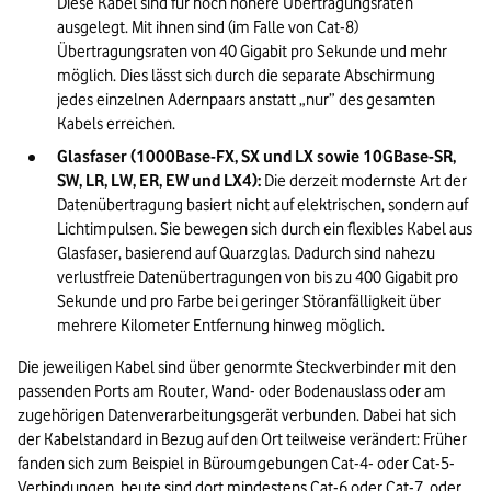
Diese Kabel sind für noch höhere Übertragungsraten 
ausgelegt. Mit ihnen sind (im Falle von Cat-8) 
Übertragungsraten von 40 Gigabit pro Sekunde und mehr 
möglich. Dies lässt sich durch die separate Abschirmung 
jedes einzelnen Adernpaars anstatt „nur” des gesamten 
Kabels erreichen.
Glasfaser (1000Base-FX, SX und LX sowie 10GBase-SR, 
SW, LR, LW, ER, EW und LX4):
 Die derzeit modernste Art der 
Datenübertragung basiert nicht auf elektrischen, sondern auf 
Lichtimpulsen. Sie bewegen sich durch ein flexibles Kabel aus 
Glasfaser, basierend auf Quarzglas. Dadurch sind nahezu 
verlustfreie Datenübertragungen von bis zu 400 Gigabit pro 
Sekunde und pro Farbe bei geringer Störanfälligkeit über 
mehrere Kilometer Entfernung hinweg möglich.
Die jeweiligen Kabel sind über genormte Steckverbinder mit den 
passenden Ports am Router, Wand- oder Bodenauslass oder am 
zugehörigen Datenverarbeitungsgerät verbunden. Dabei hat sich 
der Kabelstandard in Bezug auf den Ort teilweise verändert: Früher 
fanden sich zum Beispiel in Büroumgebungen Cat-4- oder Cat-5-
Verbindungen, heute sind dort mindestens Cat-6 oder Cat-7, oder 