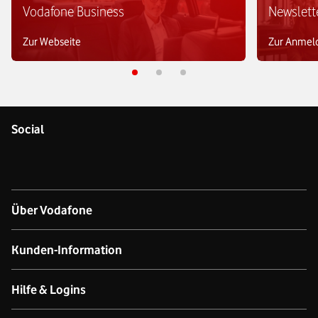
Vodafone Business
Newslett
Zur Webseite
Zur Anmel
Social
Über Vodafone
Über das Unternehmen
Kunden-Information
Unsere Netze
Kontakt für Geschäftskund:innen
Hilfe & Logins
Netzabdeckung Mobilfunk