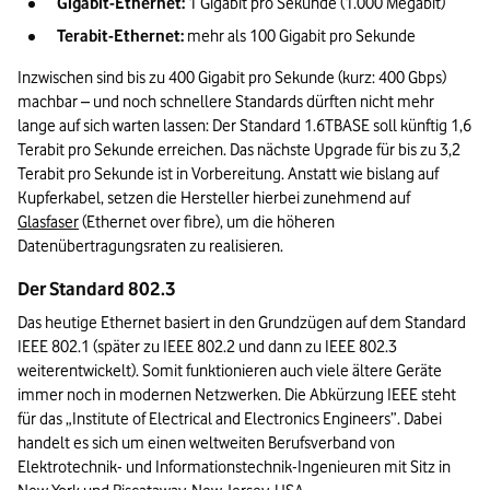
Gigabit-Ethernet:
 1 Gigabit pro Sekunde (1.000 Megabit)
Terabit-Ethernet:
 mehr als 100 Gigabit pro Sekunde
Inzwischen sind bis zu 400 Gigabit pro Sekunde (kurz: 400 Gbps) 
machbar – und noch schnellere Standards dürften nicht mehr 
lange auf sich warten lassen: Der Standard 1.6TBASE soll künftig 1,6 
Terabit pro Sekunde erreichen. Das nächste Upgrade für bis zu 3,2 
Terabit pro Sekunde ist in Vorbereitung. Anstatt wie bislang auf 
Kupferkabel, setzen die Hersteller hierbei zunehmend auf 
Glasfaser
 (Ethernet over fibre), um die höheren 
Datenübertragungsraten zu realisieren.
Der Standard 802.3
Das heutige Ethernet basiert in den Grundzügen auf dem Standard 
IEEE 802.1 (später zu IEEE 802.2 und dann zu IEEE 802.3 
weiterentwickelt). Somit funktionieren auch viele ältere Geräte 
immer noch in modernen Netzwerken. Die Abkürzung IEEE steht 
für das „Institute of Electrical and Electronics Engineers”. Dabei 
handelt es sich um einen weltweiten Berufsverband von 
Elektrotechnik- und Informationstechnik-Ingenieuren mit Sitz in 