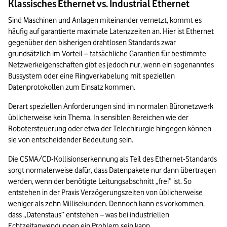
Klassisches Ethernet vs. Industrial Ethernet
Sind Maschinen und Anlagen miteinander vernetzt, kommt es 
häufig auf garantierte maximale Latenzzeiten an. Hier ist Ethernet 
gegenüber den bisherigen drahtlosen Standards zwar 
grundsätzlich im Vorteil – tatsächliche Garantien für bestimmte 
Netzwerkeigenschaften gibt es jedoch nur, wenn ein sogenanntes 
Bussystem oder eine Ringverkabelung mit speziellen 
Datenprotokollen zum Einsatz kommen.
Derart speziellen Anforderungen sind im normalen Büronetzwerk 
üblicherweise kein Thema. In sensiblen Bereichen wie der 
Robotersteuerung
 oder etwa der 
Telechirurgie
 hingegen können 
sie von entscheidender Bedeutung sein.
Die CSMA/CD-Kollisionserkennung als Teil des Ethernet-Standards 
sorgt normalerweise dafür, dass Datenpakete nur dann übertragen 
werden, wenn der benötigte Leitungsabschnitt „frei” ist. So 
entstehen in der Praxis Verzögerungszeiten von üblicherweise 
weniger als zehn Millisekunden. Dennoch kann es vorkommen, 
dass „Datenstaus” entstehen – was bei industriellen 
Echtzeitanwendungen ein Problem sein kann.