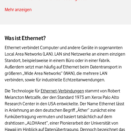
Mehr anzeigen
Welche Voraussetzungen muss ein Ethernet-Netzwerk
erfüllen?
Klassisches Ethernet vs. Industrial Ethernet
Was ist Ethernet?
Das Wichtigste zu Ethernet in Kürze
Ethernet verbindet Computer und andere Geräte in sogenannten 
Local Area Networks (LAN). LAN sind Netzwerke an einem einzigen 
Standort, beispielsweise in einem Büro oder in einer Fabrik. 
Außerdem setzt man häufig auf Ethernet beim Datentransport in 
größeren „Wide Area Networks” (WAN), die mehrere LAN 
verbinden, sowie für industrielle Echtzeitanwendungen. 
Die Technologie für 
Ethernet-Verbindungen
 stammt von Robert 
Melancton Metcalfe, der den Standard 1973 am Xerox Palo Alto 
Research Center in den USA entwickelte. Der Name Ethernet lässt 
in Anlehnung an den deutschen Begriff „Äther” zunächst eine 
Funkübertragung vermuten und basiert tatsächlich auf dem 
drahtlosen „ALOHAnet”, einer Pionierarbeit der Universität von 
Hawaii im Hinblick auf Datenübertragung. Dennoch bezeichnet das 