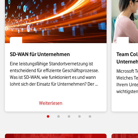
SD-WAN für Unternehmen
Team Coll
Unterne
Eine leistungsfähige Standortvernetzung ist 
entscheidend für effiziente Geschäftsprozesse. 
Microsoft T
Was ist SD-WAN, wie funktioniert es und wann 
Welches Tea
lohnt sich der Einsatz für Unternehmen? Der 
Ihrem Unte
Artikel erklärt Technik, Einsatzszenarien, Kosten 
wichtigsten
und Vorteile – kompakt und verständlich. Hier 
bekanntest
Weiterlesen
informieren!
bei Funktio
achten soll