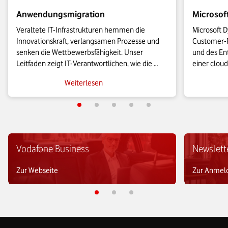
Anwendungsmigration
Microsof
Veraltete IT-Infrastrukturen hemmen die 
Microsoft D
Innovationskraft, verlangsamen Prozesse und 
Customer-R
senken die Wettbewerbsfähigkeit. Unser 
und des Ent
Leitfaden zeigt IT-Verantwortlichen, wie die 
einer cloud
Anwendungsmigration in die Cloud effizient 
KMU leistu
Weiterlesen
gelingt und wie sich geschäftskritische Prozesse 
es sie bish
agil skalieren lassen.
Vodafone Business
Newslett
Zur Webseite
Zur Anmel