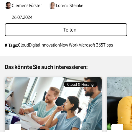
Clemens Förster
Lorenz Steinke
26.07.2024
Teilen
Cloud
Digital
Innovation
New Work
Microsoft 365
Tipps
# Tags:
Das könnte Sie auch interessieren:
Cloud & Hosting