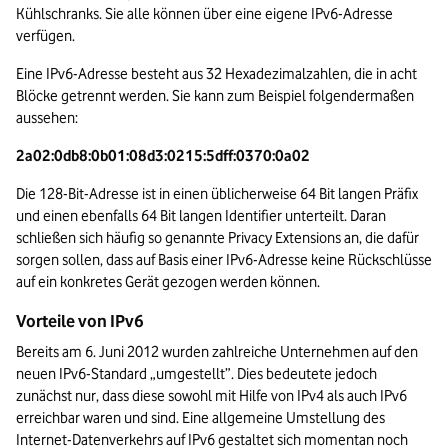
Kühlschranks. Sie alle können über eine eigene IPv6-Adresse 
verfügen.
Eine IPv6-Adresse besteht aus 32 Hexadezimalzahlen, die in acht 
Blöcke getrennt werden. Sie kann zum Beispiel folgendermaßen 
aussehen:
2a02:0db8:0b01:08d3:0215:5dff:0370:0a02
Die 128-Bit-Adresse ist in einen üblicherweise 64 Bit langen Präfix 
und einen ebenfalls 64 Bit langen Identifier unterteilt. Daran 
schließen sich häufig so genannte Privacy Extensions an, die dafür 
sorgen sollen, dass auf Basis einer IPv6-Adresse keine Rückschlüsse 
auf ein konkretes Gerät gezogen werden können.
Vorteile von IPv6
Bereits am 6. Juni 2012 wurden zahlreiche Unternehmen auf den 
neuen IPv6-Standard „umgestellt”. Dies bedeutete jedoch 
zunächst nur, dass diese sowohl mit Hilfe von IPv4 als auch IPv6 
erreichbar waren und sind. Eine allgemeine Umstellung des 
Internet-Datenverkehrs auf IPv6 gestaltet sich momentan noch 