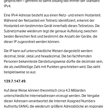
gesprochen – gemeint ist damit bislang fast immer der Standard 
IPv4.
Eine IPv4-Adresse besteht aus einen Netz- und einem Hostanteil: 
Während der Netzanteil ein Teilnetz identifiziert, erkennt der 
Hostanteil ein bestimmtes Gerät innerhalb dieses Teilnetzes. Die 
Subnetzmaske wiederum legt die genaue Aufteilung zwischen 
beiden Bereichen fest und bestimmt die Anzahl der Geräte, die 
dieser IP zugeordnet werden können.
Die IP kann auf unterschiedliche Weisen dargestellt werden: 
dezimal, binär, oktal und hexadezimal. Die bei fachfremden 
Personen bekannteste Darstellungsweise dürfte die dezimale sein, 
die als zwölfstellige Zahl mit Punkten geschrieben wird. Das sieht 
beispielsweise so aus:
139.7.147.49
.
Auf diese Weise können theoretisch circa 4,3 Milliarden 
unterschiedliche Internetadressen erzeugt werden. Die Vergabe 
dieser Adressen verantwortet die Internet Assigned Numbers 
Authority (IANA), die wiederum größere Adressblöcke an regionale 