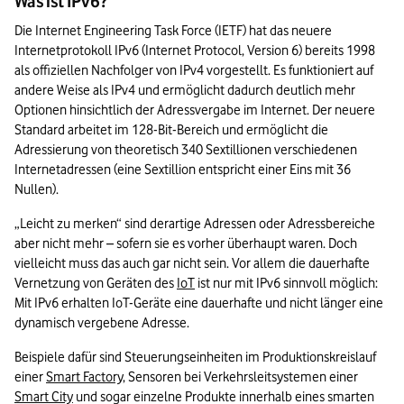
Was ist IPv6?
Die Internet Engineering Task Force (IETF) hat das neuere 
Internetprotokoll IPv6 (Internet Protocol, Version 6) bereits 1998 
als offiziellen Nachfolger von IPv4 vorgestellt. Es funktioniert auf 
andere Weise als IPv4 und ermöglicht dadurch deutlich mehr 
Optionen hinsichtlich der Adressvergabe im Internet. Der neuere 
Standard arbeitet im 128-Bit-Bereich und ermöglicht die 
Adressierung von theoretisch 340 Sextillionen verschiedenen 
Internetadressen (eine Sextillion entspricht einer Eins mit 36 
Nullen).
„Leicht zu merken“ sind derartige Adressen oder Adressbereiche 
aber nicht mehr – sofern sie es vorher überhaupt waren. Doch 
vielleicht muss das auch gar nicht sein. Vor allem die dauerhafte 
Vernetzung von Geräten des 
IoT
 ist nur mit IPv6 sinnvoll möglich: 
Mit IPv6 erhalten IoT-Geräte eine dauerhafte und nicht länger eine 
dynamisch vergebene Adresse.
Beispiele dafür sind Steuerungseinheiten im Produktionskreislauf 
einer 
Smart Factory
, Sensoren bei Verkehrsleitsystemen einer 
Smart City
 und sogar einzelne Produkte innerhalb eines smarten 