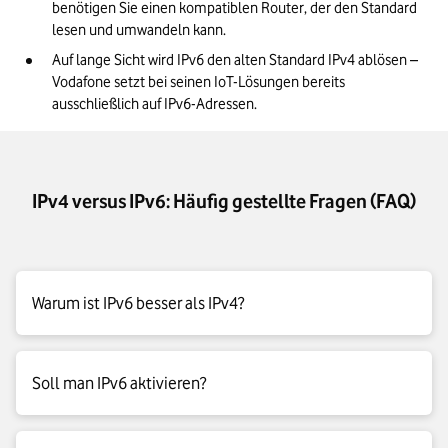
benötigen Sie einen kompatiblen Router, der den Standard 
lesen und umwandeln kann.
Auf lange Sicht wird IPv6 den alten Standard IPv4 ablösen – 
Vodafone setzt bei seinen IoT-Lösungen bereits 
ausschließlich auf IPv6-Adressen.
IPv4 versus IPv6: Häufig gestellte Fragen (FAQ)
Warum ist IPv6 besser als IPv4?
IPv6 bietet mit 32 Hexadezimal-Stellen (1–9 plus A–F)
Soll man IPv6 aktivieren?
deutlich mehr als IPv4 mit nur 12 Hexadezimal-Stellen (0–9)
– und damit mehr Adressmöglichkeiten. IPv6 kommt vor
allem bei der ständig wachsenden Anzahl an Geräten des