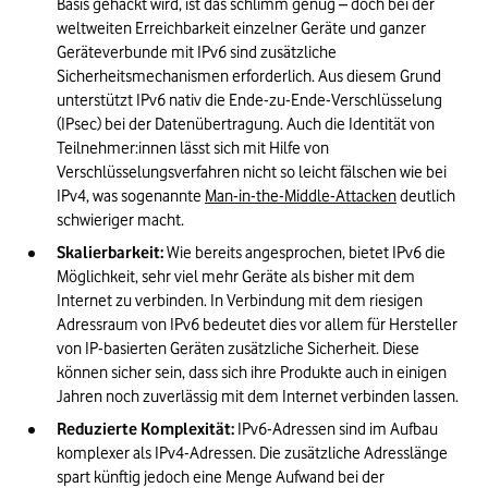
Basis gehackt wird, ist das schlimm genug – doch bei der 
weltweiten Erreichbarkeit einzelner Geräte und ganzer 
Geräteverbunde mit IPv6 sind zusätzliche 
Sicherheitsmechanismen erforderlich. Aus diesem Grund 
unterstützt IPv6 nativ die Ende-zu-Ende-Verschlüsselung 
(IPsec) bei der Datenübertragung. Auch die Identität von 
Teilnehmer:innen lässt sich mit Hilfe von 
Verschlüsselungsverfahren nicht so leicht fälschen wie bei 
IPv4, was sogenannte 
Man-in-the-Middle-Attacken
 deutlich 
schwieriger macht.
Skalierbarkeit:
 Wie bereits angesprochen, bietet IPv6 die 
Möglichkeit, sehr viel mehr Geräte als bisher mit dem 
Internet zu verbinden. In Verbindung mit dem riesigen 
Adressraum von IPv6 bedeutet dies vor allem für Hersteller 
von IP-basierten Geräten zusätzliche Sicherheit. Diese 
können sicher sein, dass sich ihre Produkte auch in einigen 
Jahren noch zuverlässig mit dem Internet verbinden lassen.
Reduzierte Komplexität:
 IPv6-Adressen sind im Aufbau 
komplexer als IPv4-Adressen. Die zusätzliche Adresslänge 
spart künftig jedoch eine Menge Aufwand bei der 