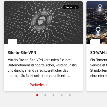
Security
Site-to-Site-VPN
SD-WAN a
Mittels Site-to-Site-VPN verbinden Sie Ihre 
Ein Firmen
Unternehmensstandorte sicher, kostengünstig 
Service ist
und durchgehend verschlüsselt über das 
Standorten
Internet. So funktioniert die virtualisierte 
eine inter
Vernetzung und das sollten Sie wissen, wenn 
Lösungen. W
Weiterlesen
Sie selbst ein Site-to-Site-VPN nutzen möchten.
Vernetzung 