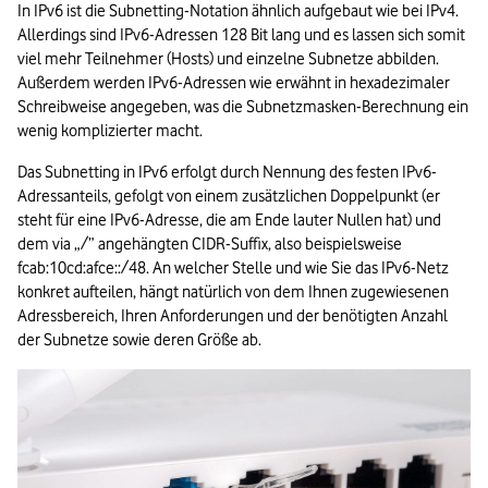
In IPv6 ist die Subnetting-Notation ähnlich aufgebaut wie bei IPv4. 
Allerdings sind IPv6-Adressen 128 Bit lang und es lassen sich somit 
viel mehr Teilnehmer (Hosts) und einzelne Subnetze abbilden. 
Außerdem werden IPv6-Adressen wie erwähnt in hexadezimaler 
Schreibweise angegeben, was die Subnetzmasken-Berechnung ein 
wenig komplizierter macht.
Das Subnetting in IPv6 erfolgt durch Nennung des festen IPv6-
Adressanteils, gefolgt von einem zusätzlichen Doppelpunkt (er 
steht für eine IPv6-Adresse, die am Ende lauter Nullen hat) und 
dem via „/” angehängten CIDR-Suffix, also beispielsweise 
fcab:10cd:afce::/48. An welcher Stelle und wie Sie das IPv6-Netz 
konkret aufteilen, hängt natürlich von dem Ihnen zugewiesenen 
Adressbereich, Ihren Anforderungen und der benötigten Anzahl 
der Subnetze sowie deren Größe ab.