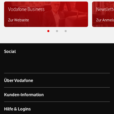
Vodafone Business
Newslett
Zur Webseite
Zur Anmel
Social
Über Vodafone
Über das Unternehmen
Kunden-Information
Unsere Netze
Kontakt für Geschäftskund:innen
Hilfe & Logins