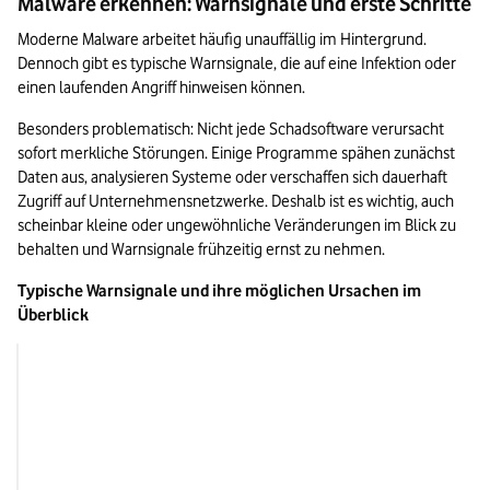
Malware erkennen: Warnsignale und erste Schritte
Moderne Malware arbeitet häufig unauffällig im Hintergrund. 
Dennoch gibt es typische Warnsignale, die auf eine Infektion oder 
einen laufenden Angriff hinweisen können.
Besonders problematisch: Nicht jede Schadsoftware verursacht 
sofort merkliche Störungen. Einige Programme spähen zunächst 
Daten aus, analysieren Systeme oder verschaffen sich dauerhaft 
Zugriff auf Unternehmensnetzwerke. Deshalb ist es wichtig, auch 
scheinbar kleine oder ungewöhnliche Veränderungen im Blick zu 
behalten und Warnsignale frühzeitig ernst zu nehmen.
Typische Warnsignale und ihre möglichen Ursachen im 
Überblick
Warnsignal
Mögliche Ursache
Geräte arbeiten ungewöhnlich 
Schadsoftware nutzt 
langsam oder stürzen häufiger ab
Systemressourcen