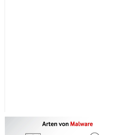
Rootkit
Versteckt Schadsoftware tief im 
Dauerhafter versteckt
System
schwer erkennbare 
Bot/Botnet
Macht Geräte fernsteuerbar
Missbrauch infizierter
koordinierte Angriff
DDoS-Attacken