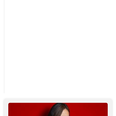
Arbeitet oft regelbasiert
Analysiert Systeme 
Phishing oft leicht erkennbar
Täuschend echte Inh
Begrenzte Skalierung
Automatisierte Mass
Bekannte Signaturen
Wechselndes Verhalt
Tarnung