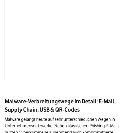
Sicherheitsmechani
umgehen
Ausbreitung
Zugriff auf weitere 
Konten
Ausführung
Datendiebstahl, Spio
Verschlüsselung
Auswirkung
Produktionsausfälle, 
oder Erpressung
Malware-Verbreitungswege im Detail: E-Mail,
Supply Chain, USB & QR-Codes
Malware gelangt heute auf sehr unterschiedlichen Wegen in 
Unternehmensnetzwerke. Neben klassischen 
Phishing-E-Mails
nutzen Cyberkriminelle zunehmend auch kompromittierte 