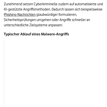
Zunehmend setzen Cyberkriminelle zudem auf automatisierte und 
KI-gestützte Angriffsmethoden. Dadurch lassen sich beispielsweise 
Phishing-Nachrichten
 glaubwürdiger formulieren, 
Sicherheitsprüfungen umgehen oder Angriffe schneller an 
unterschiedliche Zielsysteme anpassen.
Typischer Ablauf eines Malware-Angriffs
Phase
Beispiel
Infektion
Phishing-E-Mail, mani
Software oder QR-C
Kompromittierung
Schadcode wird auf 
aktiviert
Tarnung
Malware versucht, 