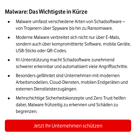
Schadprogrammen
Malware: Das Wichtigste in Kürze
Welche Geräte können von Malware betroffen sein?
Malware umfasst verschiedene Arten von Schadsoftware – 
Malware erkennen: Warnsignale und erste Schritte
von Trojanern über Spyware bis hin zu Ransomware.
So schützen Sie Ihr Unternehmen vor Malware:
Moderne Malware verbreitet sich nicht nur über E-Mails, 
Mehrschichtiger Schutz und Zero Trust
sondern auch über kompromittierte Software, mobile Geräte, 
USB-Sticks oder QR-Codes.
Sofortmaßnahmen und Meldepflichten nach einem Malware-
Befall
KI-Unterstützung macht Schadsoftware zunehmend 
schwerer erkennbar und automatisiert viele Angriffsschritte.
Unser Fazit: Malware erfordert moderne Sicherheitsstrategien
Besonders gefährdet sind Unternehmen mit modernen 
Arbeitsmodellen, Cloud-Diensten, mobilen Endgeräten und 
externen Dienstleisterzugängen.
Mehrschichtige Sicherheitskonzepte und Zero Trust helfen 
dabei, Malware frühzeitig zu erkennen und Schäden zu 
begrenzen.
Jetzt Ihr Unternehmen schützen