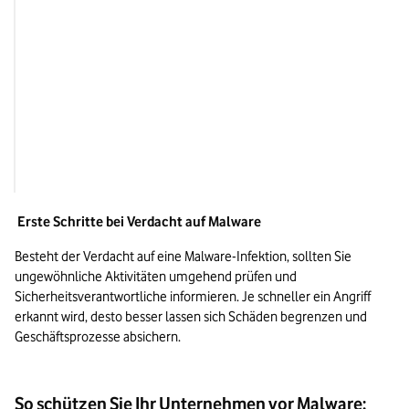
deaktiviert
Schutzmechanisme
Smartphones verhalten sich 
Infizierte Apps oder
ungewöhnlich (etwa hoher Akku- 
oder Datenverbrauch)
Verdächtige Anhänge oder Links in 
Phishing-Angriffe u
E-Mails
Verbreitung
Erste Schritte bei Verdacht auf Malware
Besteht der Verdacht auf eine Malware-Infektion, sollten Sie 
ungewöhnliche Aktivitäten umgehend prüfen und 
Sicherheitsverantwortliche informieren. Je schneller ein Angriff 
erkannt wird, desto besser lassen sich Schäden begrenzen und 
Geschäftsprozesse absichern.
So schützen Sie Ihr Unternehmen vor Malware: