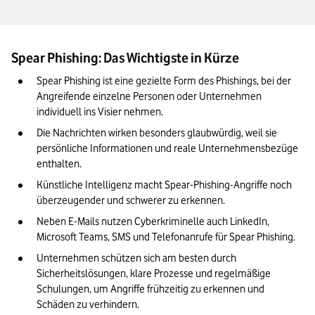
Vergleich
Spear Phishing über andere Kanäle: LinkedIn, Microsoft
Teams, Anrufe & SMS
Spear Phishing: Das Wichtigste in Kürze
Business E-Mail Compromise (BEC): Spear Phishing im
Spear Phishing ist eine gezielte Form des Phishings, bei der 
Unternehmenskontext
Angreifende einzelne Personen oder Unternehmen 
individuell ins Visier nehmen. 
Checkliste: So erkennen Sie Spear-Phishing-E-Mails und -
Nachrichten
Die Nachrichten wirken besonders glaubwürdig, weil sie 
persönliche Informationen und reale Unternehmensbezüge 
So schützen Sie Ihr Unternehmen vor Spear Phishing: Technik
enthalten. 
und Schulung
Künstliche Intelligenz macht Spear-Phishing-Angriffe noch 
Was tun nach einem erfolgreichen Spear-Phishing-Angriff?
überzeugender und schwerer zu erkennen. 
Sofortmaßnahmen
Neben E-Mails nutzen Cyberkriminelle auch LinkedIn, 
Microsoft Teams, SMS und Telefonanrufe für Spear Phishing. 
Unser Fazit: Bei Spear-Phishing-Angriffen ist das
Zusammenspiel mehrerer Faktoren entscheidend
Unternehmen schützen sich am besten durch 
Sicherheitslösungen, klare Prozesse und regelmäßige 
Schulungen, um Angriffe frühzeitig zu erkennen und 
Schäden zu verhindern.