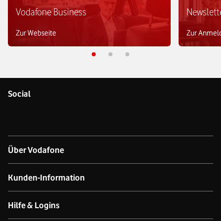
Vodafone Business
Newslett
Zur Webseite
Zur Anmel
Social
Über Vodafone
Über das Unternehmen
Kunden-Information
Unsere Netze
Kontakt für Geschäftskund:innen
Hilfe & Logins
Netzabdeckung Mobilfunk