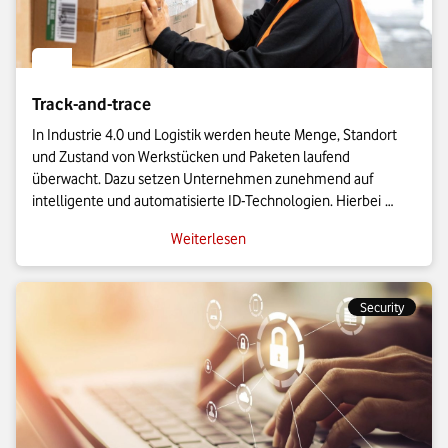
Track-and-trace
In Industrie 4.0 und Logistik werden heute Menge, Standort 
und Zustand von Werkstücken und Paketen laufend 
überwacht. Dazu setzen Unternehmen zunehmend auf 
intelligente und automatisierte ID-Technologien. Hierbei 
spielen sogenannte Track-and-trace-Lösungen eine zentrale 
Weiterlesen
Rolle. Erfahren Sie hier, was sich dahinter verbirgt und wie die 
Security