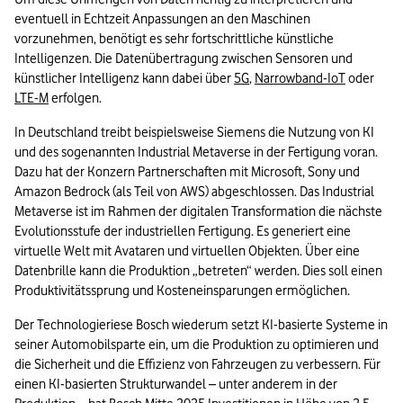
eventuell in Echtzeit Anpassungen an den Maschinen 
vorzunehmen, benötigt es sehr fortschrittliche künstliche 
Intelligenzen. Die Datenübertragung zwischen Sensoren und 
künstlicher Intelligenz kann dabei über 
5G
, 
Narrowband-IoT
 oder 
LTE-M
 erfolgen.
In Deutschland treibt beispielsweise Siemens die Nutzung von KI 
und des sogenannten Industrial Metaverse in der Fertigung voran. 
Dazu hat der Konzern Partnerschaften mit Microsoft, Sony und 
Amazon Bedrock (als Teil von AWS) abgeschlossen. Das Industrial 
Metaverse ist im Rahmen der digitalen Transformation die nächste 
Evolutionsstufe der industriellen Fertigung. Es generiert eine 
virtuelle Welt mit Avataren und virtuellen Objekten. Über eine 
Datenbrille kann die Produktion „betreten“ werden. Dies soll einen 
Produktivitätssprung und Kosteneinsparungen ermöglichen. 
Der Technologieriese Bosch wiederum setzt KI-basierte Systeme in 
seiner Automobilsparte ein, um die Produktion zu optimieren und 
die Sicherheit und die Effizienz von Fahrzeugen zu verbessern. Für 
einen KI-basierten Strukturwandel – unter anderem in der 