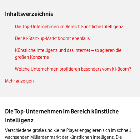
Inhaltsverzeichnis
Die Top-Unternehmen im Bereich künstliche Intelligenz
Der KI-Start-up-Markt boomt ebenfalls
Künstliche Intelligenz und das Internet – so agieren die
großen Konzerne
Welche Unternehmen profitieren besonders vom KI-Boom?
Mehr anzeigen
KI in der Industrie 4.0
Wie können Unternehmen KI sinnvoll nutzen? Einige
Beispiele
Die Top-Unternehmen im Bereich künstliche
Künstliche Intelligenz ist weit mehr als Robotik und
Sprachsynthese
Intelligenz
Verschiedene große und kleine Player engagieren sich im schnell 
Das Internet der Dinge verbindet physische und virtuelle Welt
wachsenden Milliardenmarkt der künstlichen Intelligenz. Die 