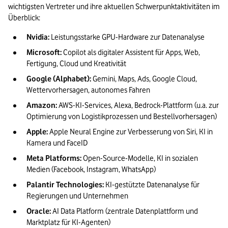
Von Big Data zu Smart Data – ohne gezielte Auswertung keine
wichtigsten Vertreter und ihre aktuellen Schwerpunktaktivitäten im 
intelligenten Entscheidungen
Überblick:
KI in der Kundenkommunikation – automatisiertes CRM,
Nvidia: 
Leistungsstarke GPU-Hardware zur Datenanalyse
Werbeanzeigen und Callcenter
Microsoft:
 Copilot als digitaler Assistent für Apps, Web, 
Fertigung, Cloud und Kreativität
ChatGPT – das steckt hinter dem bekannten KI-Chatbot
Google (Alphabet):
 Gemini, Maps, Ads, Google Cloud, 
Google Gemini – der Konkurrent von ChatGPT
Wettervorhersagen, autonomes Fahren
Checkliste – so profitiert auch Ihr Unternehmen von
Amazon:
 AWS-KI-Services, Alexa, Bedrock-Plattform (u.a. zur 
künstlicher Intelligenz
Optimierung von Logistikprozessen und Bestellvorhersagen)
Apple:
 Apple Neural Engine zur Verbesserung von Siri, KI in 
KI-Unternehmen 2025: Das Wichtigste in Kürze
Kamera und FaceID
Meta Platforms:
 Open-Source-Modelle, KI in sozialen 
Medien (Facebook, Instagram, WhatsApp)
Palantir Technologies: 
KI-gestützte Datenanalyse für 
Regierungen und Unternehmen
Oracle: 
AI Data Platform (zentrale Datenplattform und 
Marktplatz für KI-Agenten)