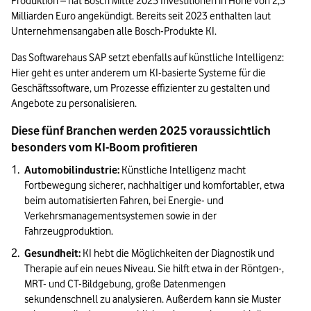
Produktion – hat Bosch Mitte 2025 Investitionen in Höhe von 2,5 
Milliarden Euro angekündigt. Bereits seit 2023 enthalten laut 
Unternehmensangaben alle Bosch-Produkte KI.
Das Softwarehaus SAP setzt ebenfalls auf künstliche Intelligenz: 
Hier geht es unter anderem um KI-basierte Systeme für die 
Geschäftssoftware, um Prozesse effizienter zu gestalten und 
Angebote zu personalisieren.
Diese fünf Branchen werden 2025 voraussichtlich 
besonders vom KI-Boom profitieren
Automobilindustrie: 
Künstliche Intelligenz macht 
Fortbewegung sicherer, nachhaltiger und komfortabler, etwa 
beim automatisierten Fahren, bei Energie- und 
Verkehrsmanagementsystemen sowie in der 
Fahrzeugproduktion.
Gesundheit: 
KI hebt die Möglichkeiten der Diagnostik und 
Therapie auf ein neues Niveau. Sie hilft etwa in der Röntgen-, 
MRT- und CT-Bildgebung, große Datenmengen 
sekundenschnell zu analysieren. Außerdem kann sie Muster 