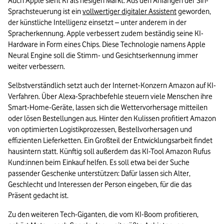
Auch Apple sieht KI als riesigen Markt: Aus den Anfängen der Siri-
Sprachsteuerung ist ein 
vollwertiger digitaler Assistent
 geworden, 
der künstliche Intelligenz einsetzt – unter anderem in der 
Spracherkennung. Apple verbessert zudem beständig seine KI-
Hardware in Form eines Chips. Diese Technologie namens Apple 
Neural Engine soll die Stimm- und Gesichtserkennung immer 
weiter verbessern. 
Selbstverständlich setzt auch der Internet-Konzern Amazon auf KI-
Verfahren. Über Alexa-Sprachbefehle steuern viele Menschen ihre 
Smart-Home-Geräte, lassen sich die Wettervorhersage mitteilen 
oder lösen Bestellungen aus. Hinter den Kulissen profitiert Amazon 
von optimierten Logistikprozessen, Bestellvorhersagen und 
effizienten Lieferketten. Ein Großteil der Entwicklungsarbeit findet 
hausintern statt. Künftig soll außerdem das KI-Tool Amazon Rufus 
Kund:innen beim Einkauf helfen. Es soll etwa bei der Suche 
passender Geschenke unterstützen: Dafür lassen sich Alter, 
Geschlecht und Interessen der Person eingeben, für die das 
Präsent gedacht ist. 
Zu den weiteren Tech-Giganten, die vom KI-Boom profitieren, 