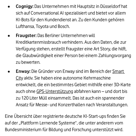
Cognigy: 
Das Unternehmen mit Hauptsitz in Düsseldorf hat 
sich auf Conversational AI spezialisiert und bietet vor allem 
KI-Bots für den Kundendienst an. Zu den Kunden gehören 
Lufthansa, Toyota und Bosch.
Fraugster:
 Das Berliner Unternehmen will 
Kreditkartenmissbrauch verhindern. Aus den Daten, die zur 
Verfügung stehen, erstellt Fraugster eine Art Story, die hilft, 
die Glaubwürdigkeit einer Person bei einem Zahlungsvorgang 
zu bewerten.
Enway:
 Die Gründer von Enway sind im Bereich der 
Smart 
City
 aktiv. Sie haben eine autonome Kehrmaschine 
entwickelt, die ein bestimmtes Gebiet mithilfe einer 3D-Karte 
auch ohne 
GPS-Unterstützung
 abfahren kann – und dort bis 
zu 120 Liter Müll einsammelt. Das ist auch ein spannender 
Ansatz für Messe- und Konzerthallen nach Veranstaltungen.
Eine Übersicht über registrierte deutsche KI-Start-ups finden Sie 
auf der „Plattform Lernende Systeme“, die unter anderem vom 
Bundesministerium für Bildung und Forschung unterstützt wird.