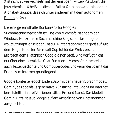
X ist nicht zu verwechseln mit der einstigen Twitter-Plattform, die 
jetzt ebenfalls X heißt. In diesem Fall ist X das Innovationslabor der 
Alphabet-Gruppe, das sich unter anderem mit dem 
autonomen 
Fahren
 befasst.
Die einzige ernsthafte Konkurrenz für Googles 
Suchmaschinengeschäft ist Bing von Microsoft. Nachdem der 
Windows-Konzern die Suchmaschine Bing schon fast aufgeben 
wollte, trumpft er seit der ChatGPT-Integration wieder groß auf. Mit 
dem KI-gesteuerten Microsoft Copilot für das Web versetzt 
Microsoft dem Platzhirsch Google einen Stoß. Bing verfügt nicht 
nur über eine interaktive Chat-Funktion – Microsofts KI schreibt 
auch Texte, Gedichte und Computercodes und verändert damit das 
Erlebnis im Internet grundlegend. 
Google konterte jedoch Ende 2023 mit dem neuen Sprachmodell 
Gemini, das ebenfalls generative künstliche Intelligenz im Internet 
bereitstellt – in drei Versionen (Ultra, Pro und Nano). Das Modell 
Gemini Ultra ist laut Google auf die Ansprüche von Unternehmen 
ausgerichtet.