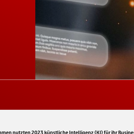
en nutzten 2023 künstliche Intelligenz (KI) für ihr Busines