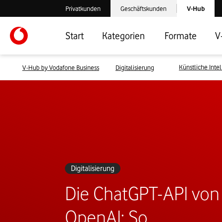
Laden der V-
Privatkunden
Geschäftskunden
V-Hub
Verlassen der V-Hub Webseite: Zum Privatkundenbereich
Verlassen der V-Hub Webseite: Zum 
Start
Kategorien
Formate
V
Künstliche Inte
V-Hub by Vodafone Business
Digitalisierung
Digitalisierung
Die ChatGPT-API von
OpenAI: So