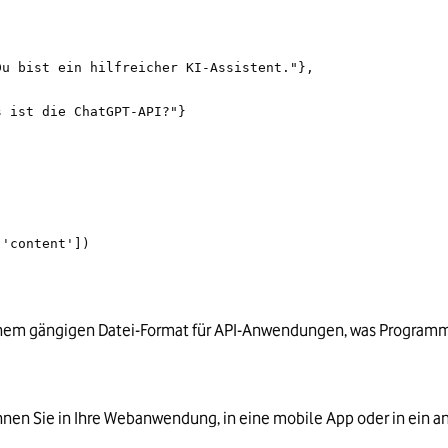
": "Du bist ein hilfreicher KI-Assistent."},
"Was ist die ChatGPT-API?"}
['content'])
einem gängigen Datei-Format für API-Anwendungen, was Programmie