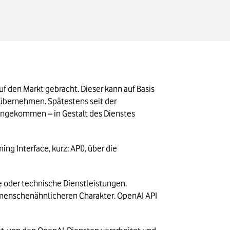
Mit dem 2022 vorgestellten ChatGPT hat das US-Softwareunternehmen OpenAI einen sogenannten Chatbot auf den Markt gebracht. Dieser kann auf Basis 
übernehmen. Spätestens seit der 
Zusammenarbeit von OpenAI mit dem Softwarehersteller Microsoft ist ChatGPT auch in vielen Unternehmen angekommen – in Gestalt des Dienstes 
 Interface, kurz: API), über die 
 oder technische Dienstleistungen. 
 menschenähnlicheren Charakter. OpenAI API 