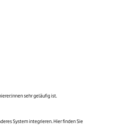
rer:innen sehr geläufig ist.
Ihre ChatGPT-API ist nun einsatzbereit: Sie können Sie in Ihre Webanwendung, in eine mobile App oder in ein anderes System integrieren. Hier finden Sie 