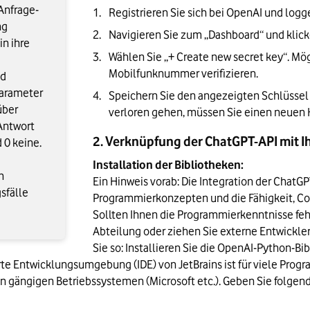
Anfrage-
Registrieren Sie sich bei OpenAI und logge
ng
Navigieren Sie zum „Dashboard“ und klicke
in ihre
Wählen Sie „+ Create new secret key“. Mög
Mobilfunknummer verifizieren.
nd
Parameter
Speichern Sie den angezeigten Schlüssel si
über
verloren gehen, müssen Sie einen neuen K
 Antwort
2. Verknüpfung der ChatGPT-API mit
 0 keine.
Installation der Bibliotheken:
n
Ein Hinweis vorab: Die Integration der ChatGP
sfälle
Programmierkonzepten und die Fähigkeit, Code
Sollten Ihnen die Programmierkenntnisse fehle
Abteilung oder ziehen Sie externe Entwickler 
Sie so: Installieren Sie die OpenAI-Python-Bib
erte Entwicklungsumgebung (IDE) von JetBrains ist für viele Progr
n gängigen Betriebssystemen (Microsoft etc.). Geben Sie folgen