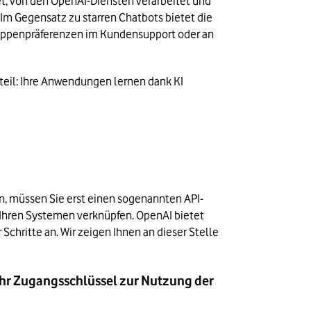
t, von den OpenAI-Diensten verarbeitet und 
m Gegensatz zu starren Chatbots bietet die 
ruppenpräferenzen im Kundensupport oder an 
rteil: Ihre Anwendungen lernen dank KI 
n, müssen Sie erst einen sogenannten API-
 Ihren Systemen verknüpfen. OpenAI bietet 
Schritte an. Wir zeigen Ihnen an dieser Stelle 
 Ihr Zugangsschlüssel zur Nutzung der 