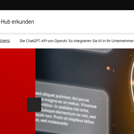
Hub Startseite
Geschäftskundenbereich
-Hub erkunden
lligenz
Die ChatGPT-API von OpenAI: So integrieren Sie KI in Ihr Unternehme