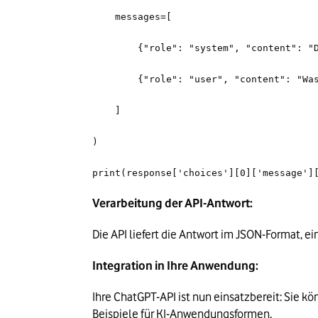
    messages=[
        {"role": "system", "content
        {"role": "user", "content": 
    ]
)
print(response['choices'][0]['message']
Verarbeitung der API-Antwort:
Die API liefert die Antwort im JSON-Format, 
Integration in Ihre Anwendung:
Beispiele für KI-Anwendungsformen
.