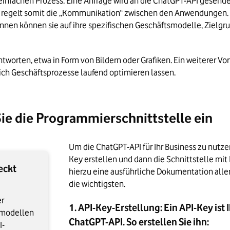
infachen Prozess: Eine Anfrage wird an die ChatGPT-API gesende
 regelt somit die „Kommunikation“ zwischen den Anwendungen. I
innen können sie auf ihre spezifischen Geschäftsmodelle, Zielg
ntworten, etwa in Form von Bildern oder Grafiken. Ein weiterer Vo
sich Geschäftsprozesse laufend optimieren lassen.
 Sie die Programmierschnittstelle ein
Um die ChatGPT-API für Ihr Business zu nutze
Key erstellen und dann die Schnittstelle mit
eckt
hierzu eine ausführliche Dokumentation aller 
die wichtigsten. 
er
1. API-Key-Erstellung: Ein API-Key ist
hmodellen
ChatGPT-API. So erstellen Sie ihn:
I-