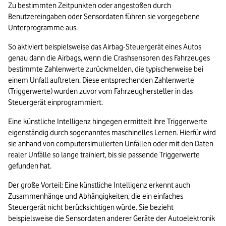
Zu bestimmten Zeitpunkten oder angestoßen durch 
Benutzereingaben oder Sensordaten führen sie vorgegebene 
13. KI im Alltag: Übersetzungen von Bedienungsanleitungen
Unterprogramme aus.
14. Lensa: Diese App macht aus Ihnen eine:n Superheld:in
So aktiviert beispielsweise das Airbag-Steuergerät eines Autos 
Das Wichtigste zu künstlicher Intelligenz in Kürze
genau dann die Airbags, wenn die Crashsensoren des Fahrzeuges 
bestimmte Zahlenwerte zurückmelden, die typischerweise bei 
einem Unfall auftreten. Diese entsprechenden Zahlenwerte 
(Triggerwerte) wurden zuvor vom Fahrzeughersteller in das 
Steuergerät einprogrammiert.
Eine künstliche Intelligenz hingegen ermittelt ihre Triggerwerte 
eigenständig durch sogenanntes maschinelles Lernen. Hierfür wird 
sie anhand von computersimulierten Unfällen oder mit den Daten 
realer Unfälle so lange trainiert, bis sie passende Triggerwerte 
gefunden hat.
Der große Vorteil: Eine künstliche Intelligenz erkennt auch 
Zusammenhänge und Abhängigkeiten, die ein einfaches 
Steuergerät nicht berücksichtigen würde. Sie bezieht 
beispielsweise die Sensordaten anderer Geräte der Autoelektronik 