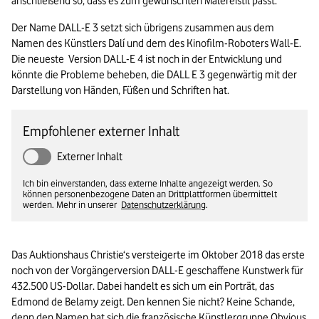
anschließend so, dass es zum gewünschten Malereistil passt.
Der Name DALL-E 3 setzt sich übrigens zusammen aus dem 
Namen des Künstlers Dalí und dem des Kinofilm-Roboters Wall-E. 
Die neueste  Version DALL-E 4 ist noch in der Entwicklung und 
könnte die Probleme beheben, die DALL E 3 gegenwärtig mit der 
Darstellung von Händen, Füßen und Schriften hat.
Empfohlener externer Inhalt
Externer Inhalt
Ich bin einverstanden, dass externe Inhalte angezeigt werden. So
können personenbezogene Daten an Drittplattformen übermittelt
werden. Mehr in unserer
Datenschutzerklärung
.
Das Auktionshaus Christie‘s versteigerte im Oktober 2018 das erste 
noch von der Vorgängerversion DALL-E geschaffene Kunstwerk für 
432.500 US-Dollar. Dabei handelt es sich um ein Porträt, das 
Edmond de Belamy zeigt. Den kennen Sie nicht? Keine Schande, 
denn den Namen hat sich die französische Künstlergruppe Obvious 