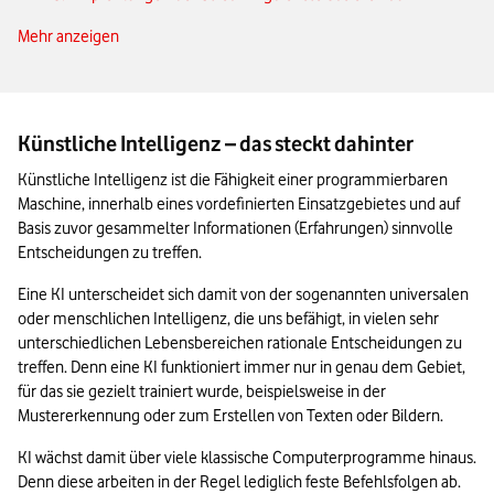
Mehr anzeigen
4. Kontrollmechanismen der sozialen Medien
5. KI filtert im Alltag unerwünschte Werbung aus unseren E-
Mails
Künstliche Intelligenz – das steckt dahinter
6. Ihr Smartphone erkennt Ihr Gesicht
Künstliche Intelligenz ist die Fähigkeit einer programmierbaren 
7. Autonomes Fahren nur mit KI möglich
Maschine, innerhalb eines vordefinierten Einsatzgebietes und auf 
Basis zuvor gesammelter Informationen (Erfahrungen) sinnvolle 
8. Bestes Beispiel für KI im Alltag: Smart Home
Entscheidungen zu treffen.
9. Maschinen verfassen Wetterberichte, Börsennews und
Eine KI unterscheidet sich damit von der sogenannten universalen 
Sport-Highlights
oder menschlichen Intelligenz, die uns befähigt, in vielen sehr 
10. Von künstlicher Intelligenz erstelltes Bild für 432.000
unterschiedlichen Lebensbereichen rationale Entscheidungen zu 
Dollar versteigert
treffen. Denn eine KI funktioniert immer nur in genau dem Gebiet, 
für das sie gezielt trainiert wurde, beispielsweise in der 
11. Navigation zeigt den Unterschied zwischen Algorithmus
Mustererkennung oder zum Erstellen von Texten oder Bildern.
und KI im Alltag
KI wächst damit über viele klassische Computerprogramme hinaus. 
12. Wenn Landwirtschaft zur Roboterarbeit wird: KI auf dem
Denn diese arbeiten in der Regel lediglich feste Befehlsfolgen ab. 
Bauernhof