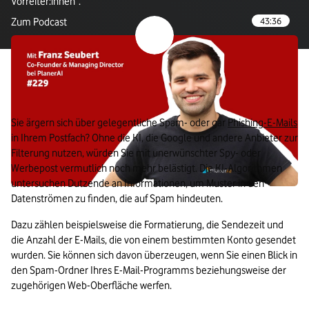
Vorreiter:innen“.
Verlasse Vodafone Webseite: Zum Podcast
43:36
Zum Podcast
Verlasse Vodafone Webseite: Zum P
5. KI filtert im Alltag unerwünschte Werbung aus
unseren E-Mails
Sie ärgern sich über gelegentliche Spam- oder gar 
Phishing-E-Mails
in Ihrem Postfach? Ohne die KI, die Google und andere Anbieter zur 
Filterung nutzen, würden Sie mit unerwünschter Spy- oder 
Werbepost vermutlich noch mehr belästigt. Die KI-Algorithmen 
untersuchen Dutzende an Informationen, um Muster in den 
Datenströmen zu finden, die auf Spam hindeuten. 
Dazu zählen beispielsweise die Formatierung, die Sendezeit und 
die Anzahl der E-Mails, die von einem bestimmten Konto gesendet 
wurden. Sie können sich davon überzeugen, wenn Sie einen Blick in 
den Spam-Ordner Ihres E-Mail-Programms beziehungsweise der 
zugehörigen Web-Oberfläche werfen.